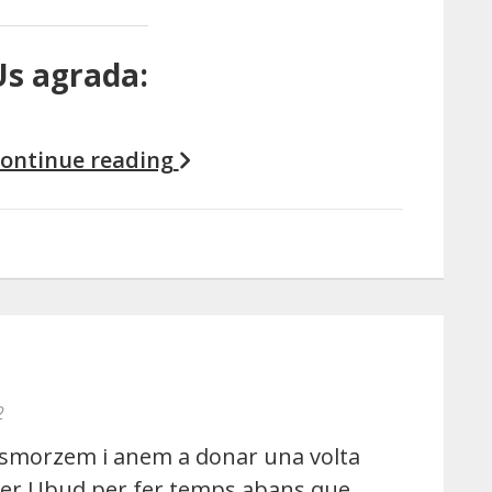
Us agrada:
ontinue reading
2
smorzem i anem a donar una volta
er Ubud per fer temps abans que