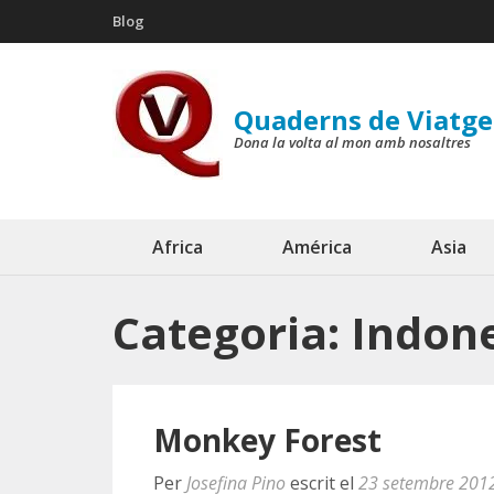
Skip
Blog
to
content
(Press
Quaderns de Viatge
Enter)
Dona la volta al mon amb nosaltres
Africa
América
Asia
Categoria:
Indon
Monkey Forest
Per
Josefina Pino
escrit el
23 setembre 201