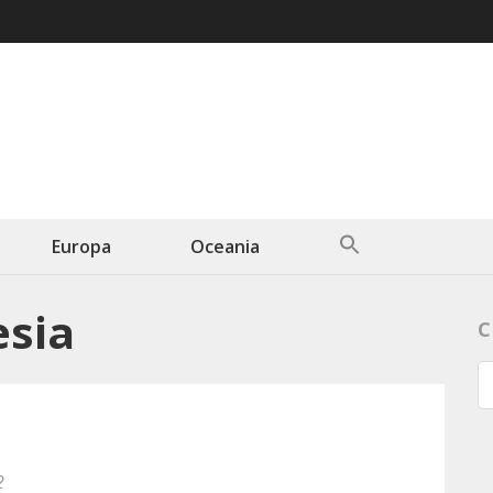
Search
Europa
Oceania
for:
Search Button
esia
C
2