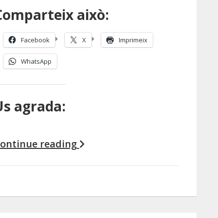
Comparteix això:
Facebook
X
Imprimeix
WhatsApp
Us agrada:
ontinue reading