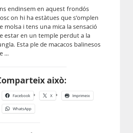
ns endinsem en aquest frondós
osc on hi ha estàtues que s’omplen
e molsa i tens una mica la sensació
e estar en un temple perdut a la
ungla. Esta ple de macacos balinesos
e …
Comparteix això:
Facebook
X
Imprimeix
WhatsApp