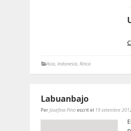
C
Asia
,
Indonesia
,
Rinca
Labuanbajo
Per
Josefina Pino
escrit el
19 setembre 201
E
p