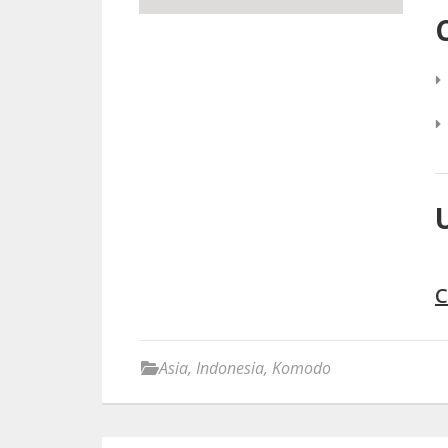
C
Asia
,
Indonesia
,
Komodo