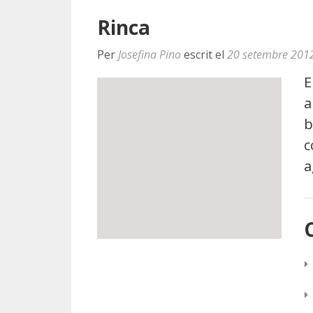
Rinca
Per
Josefina Pino
escrit el
20 setembre 201
E
a
b
c
a