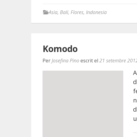
Asia
,
Bali
,
Flores
,
Indonesia
Komodo
Per
Josefina Pino
escrit el
21 setembre 201
A
d
f
n
d
u