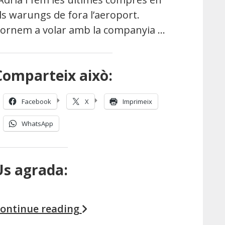
ls warungs de fora l’aeroport.
ornem a volar amb la companyia …
Comparteix això:
Facebook
X
Imprimeix
WhatsApp
Us agrada:
ontinue reading