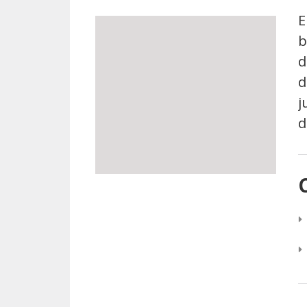
E
b
d
d
j
d