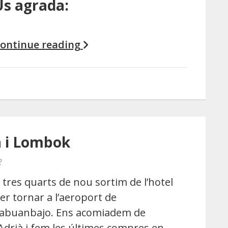
Us agrada:
ontinue reading
 i Lombok
2
 tres quarts de nou sortim de l’hotel
er tornar a l’aeroport de
abuanbajo. Ens acomiadem de
’Adrià i fem les últimes compres en