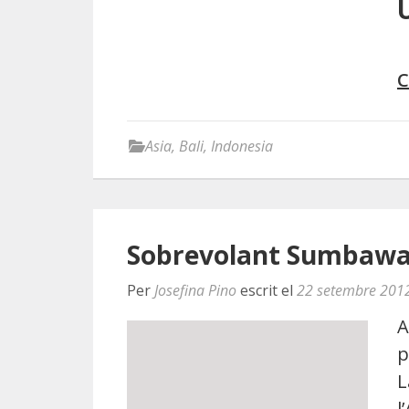
C
Asia
,
Bali
,
Indonesia
Sobrevolant Sumbawa
Per
Josefina Pino
escrit el
22 setembre 201
A
p
L
l