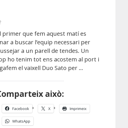
2
l primer que fem aquest matí es
nar a buscar l’equip necessari per
ussejar a un parell de tendes. Un
op ho tenim tot ens acostem al port i
gafem el vaixell Duo Sato per …
Comparteix això:
Facebook
X
Imprimeix
WhatsApp