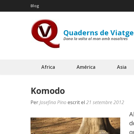
Skip
Blog
to
content
(Press
Quaderns de Viatge
Enter)
Dona la volta al mon amb nosaltres
Africa
América
Asia
Komodo
Per
Josefina Pino
escrit el
21 setembre 2012
A
d
q