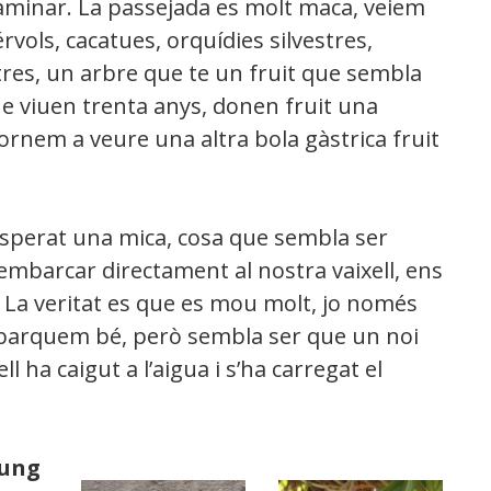
aminar. La passejada es molt maca, veiem
érvols, cacatues, orquídies silvestres,
tres, un arbre que te un fruit que sembla
e viuen trenta anys, donen fruit una
rnem a veure una altra bola gàstrica fruit
asperat una mica, cosa que sembla ser
embarcar directament al nostra vaixell, ens
 La veritat es que es mou molt, jo només
mbarquem bé, però sembla ser que un noi
l ha caigut a l’aigua i s’ha carregat el
ung