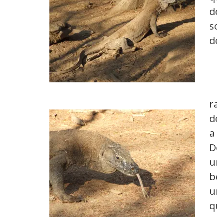
d
s
d
r
d
a
D
u
b
u
q