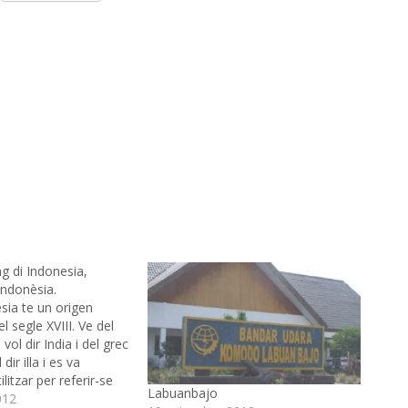
g di Indonesia,
Indonèsia.
sia te un origen
l segle XVIII. Ve del
 vol dir India i del grec
dir illa i es va
litzar per referir-se
Labuanbajo
e l’arxipèlag Indi.
012