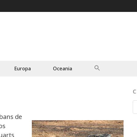
Search
Europa
Oceania
for:
Search Button
C
bans de
os
uarts