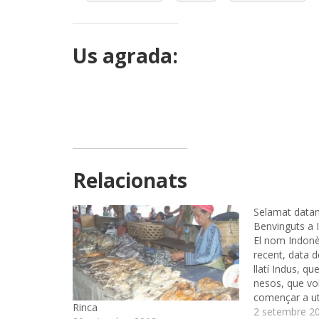
Us agrada:
Relacionats
Selamat datan
Benvinguts a 
El nom Indonè
recent, data de
llatí Indus, que
nesos, que vol 
començar a uti
Rinca
als habitants d
2 setembre 2