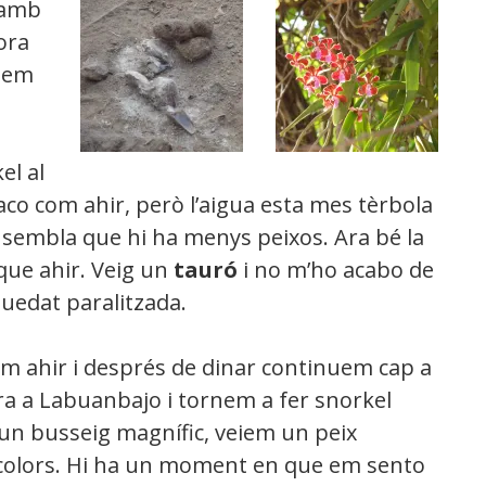
 amb
ora
eiem
el al
maco com ahir, però l’aigua esta mes tèrbola
m sembla que hi ha menys peixos. Ara bé la
que ahir. Veig un
tauró
i no m’ho acabo de
quedat paralitzada.
om ahir i després de dinar continuem cap a
era a Labuanbajo i tornem a fer snorkel
 un busseig magnífic, veiem un peix
s colors. Hi ha un moment en que em sento