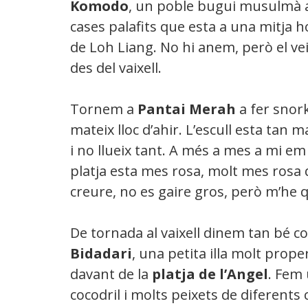
Komodo
, un poble bugui musulmà
cases palafits que esta a una mitja h
de Loh Liang. No hi anem, però el v
des del vaixell.
Tornem a
Pantai Merah
a fer snork
mateix lloc d’ahir. L’escull esta tan 
i no llueix tant. A més a mes a mi e
platja esta mes rosa, molt mes rosa 
creure, no es gaire gros, però m’he 
De tornada al vaixell dinem tan bé c
Bidadari
, una petita illa molt prop
davant de la
platja de l’Angel
. Fem
cocodril i molts peixets de diferent