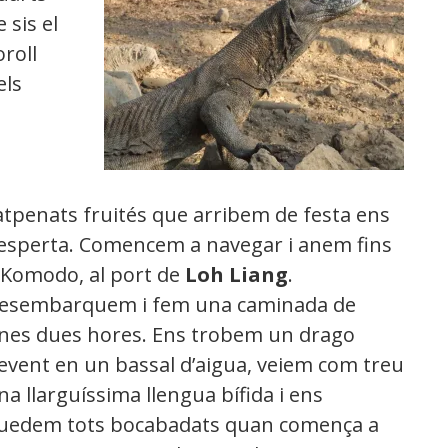
e sis el
oroll
els
atpenats fruités que arribem de festa ens
esperta. Comencem a navegar i anem fins
 Komodo, al port de
Loh Liang
.
esembarquem i fem una caminada de
nes dues hores. Ens trobem un drago
event en un bassal d’aigua, veiem com treu
na llarguíssima llengua bífida i ens
uedem tots bocabadats quan comença a