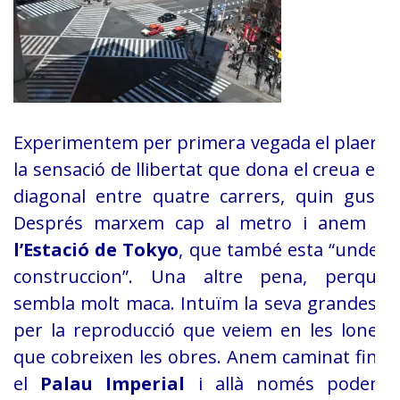
Experimentem per primera vegada el plaer i
la sensació de llibertat que
dona el creua en
diagonal entre quatre carrers, quin gust.
Després marxem cap
al metro i anem a
l’Estació de Tokyo
,
que també esta “under
construccion”. Una altre pena, perquè
sembla molt maca.
Intuïm la seva grandesa
per la reproducció que veiem en les lones
que cobreixen
les obres. Anem caminat fins
el
Palau Imperial
i allà només podem