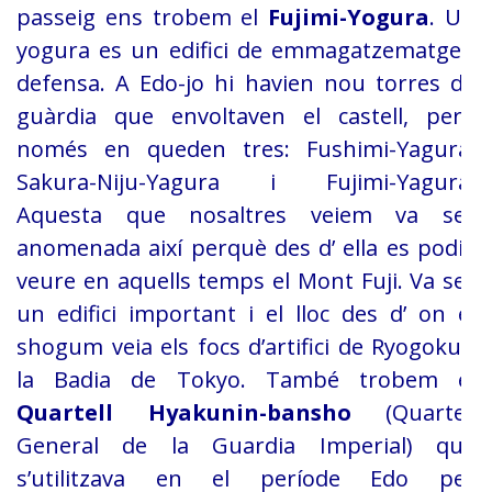
passeig ens trobem el
Fujimi-Yogura
.
Un
yogura es un edifici de emmagatzematge i
defensa. A Edo-jo hi havien nou
torres de
guàrdia que envoltaven el castell, però
només en queden tres:
Fushimi-Yagura,
Sakura-Niju-Yagura i Fujimi-Yagura.
Aquesta que nosaltres veiem
va ser
anomenada així perquè des d’ ella es podia
veure en aquells temps el
Mont Fuji. Va ser
un edifici important i el lloc des d’ on el
shogum veia els
focs d’artifici de Ryogoku i
la Badia de Tokyo. També trobem el
Quartell Hyakunin-bansho
(Quarter
General de la Guardia Imperial) que
s’utilitzava en el període Edo per