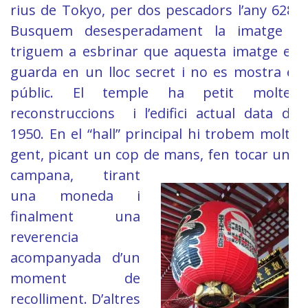
rius de Tokyo, per dos pescadors l’any 628.
Busquem desesperadament la imatge i
triguem a esbrinar que aquesta imatge es
guarda en un lloc secret i no es mostra el
públic. El temple ha petit moltes
reconstruccions i l’edifici actual data de
1950. En el “hall” principal hi trobem molta
gent, picant un cop de mans, fen tocar una
campana,
tirant
una moneda i
finalment una
reverencia
acompanyada d’un
moment de
recolliment. D’altres