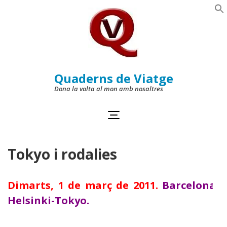
Skip
to
Se
content
(Press
Enter)
Quaderns de Viatge
Dona la volta al mon amb nosaltres
Tokyo i rodalies
Dimarts, 1 de març de 2011.
Barcelona-
Helsinki-Tokyo.