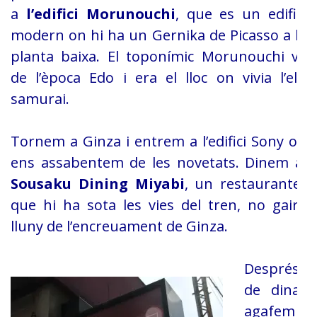
a
l’edifici Morunouchi
, que es un edifici
modern on hi ha un Gernika
de Picasso a la
planta baixa. El toponímic Morunouchi ve
de l’època Edo i era
el lloc on vivia l’elit
samurai.
Tornem a Ginza i entrem a l’edifici
Sony on
ens assabentem de les novetats. Dinem al
Sousaku Dining Miyabi
, un restaurantet
que hi ha sota les vies del
tren, no gaire
lluny de l’encreuament de Ginza.
Després
de dinar
agafem