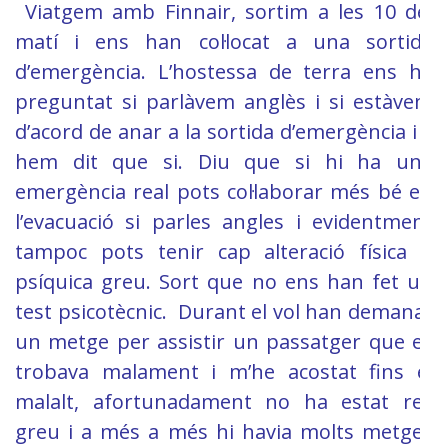
Viatgem amb Finnair, sortim a les 10 del
matí i ens han col·locat a una sortida
d’emergència. L’hostessa de terra ens ha
preguntat si parlàvem anglès i si estàvem
d’acord de anar a la sortida d’emergència i li
hem dit que si. Diu que si hi ha una
emergència real pots col·laborar més bé en
l’evacuació si parles angles i evidentment
tampoc pots tenir cap alteració física o
psíquica greu. Sort que no ens han fet un
test psicotècnic. Durant el vol han demanat
un metge per assistir un passatger que es
trobava malament i m’he acostat fins el
malalt, afortunadament no ha estat res
greu i a més a més hi havia molts metges