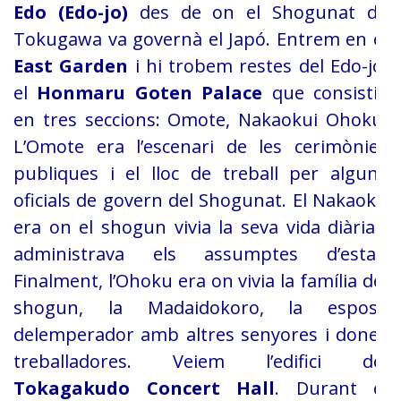
Edo (Edo-jo)
des de on el Shogunat
de
Tokugawa va governà el Japó. Entrem en el
East Garden
i hi trobem restes del Edo-jo,
el
Honmaru Goten Palace
que consistia
en tres seccions: Omote, Nakaoku
i Ohoku.
L’Omote era l’escenari de les cerimònies
publiques i el lloc de
treball per alguns
oficials de govern del Shogunat. El Nakaoku
era on el shogun
vivia la seva vida diària i
administrava els assumptes d’estat.
Finalment,
l’Ohoku era on vivia la família del
shogun, la Madaidokoro, la esposa
del
emperador amb altres senyores i dones
treballadores. Veiem l’edifici del
Tokagakudo Concert Hall
. Durant el