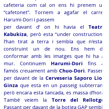
cafeteria com cal on
ens hi prenem un
“cafetonet”. Tornem a agafar el carrer
Harumi-Dori i passem
per davant d’ on hi havia el
Teatre
Kabukiza
,
però esta “under construction”,
l’han tirat a terra i sembla que n’estan
construint un de nou. Ens hem de
conformar amb les imatges que hi ha al
mur. Continuem
Harumi-Dori
fins al
famós creuament
amb
Chuo-Dori
. Passem
per davant de
la
Cerveseria Saporo Lion
Ginza
que
esta en un passeig subterrani,
però encara esta tancada, es massa d’hora.
També
veiem la
Torre del Rellotge
.
Passant
per davant de la botiga GAP sembla