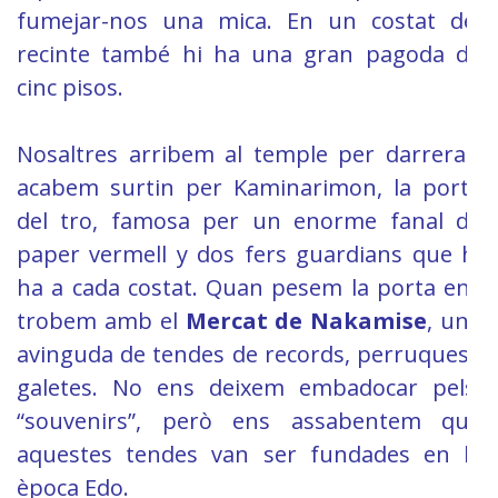
fumejar-nos una mica. En un costat del
recinte també hi ha una gran pagoda de
cinc pisos.
Nosaltres arribem al temple per darrera i
acabem surtin per Kaminarimon, la porta
del tro, famosa per un enorme fanal de
paper vermell y dos fers guardians que hi
ha a cada costat. Quan pesem la porta ens
trobem amb el
Mercat de Nakamise
, una
avinguda de tendes de records, perruques i
galetes. No ens deixem embadocar pels
“souvenirs”, però ens assabentem que
aquestes tendes van ser fundades en la
època Edo.