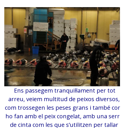
Ens passegem tranquil·lament per tot
arreu, veiem multitud de peixos diversos,
com trossegen les peses grans i també com
ho fan amb el peix congelat, amb una serra
de cinta com les que s’utilitzen per tallar