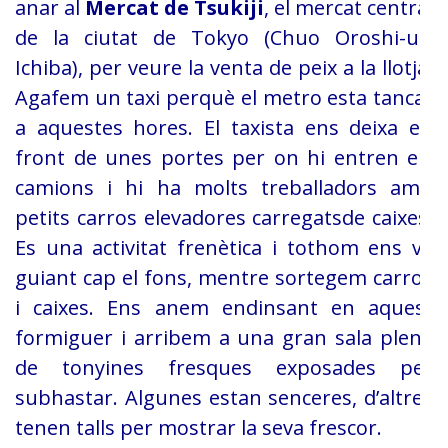
anar al
Mercat de Tsukiji
, el mercat central
de la ciutat de Tokyo (Chuo Oroshi-uri
Ichiba), per veure la venta de peix a la llotja.
Agafem un taxi perquè el metro esta tancat
a aquestes hores. El taxista ens deixa en
front de unes portes per on hi entren els
camions i hi ha molts treballadors amb
petits carros elevadores carregatsde caixes.
Es una activitat frenètica i tothom ens va
guiant cap el fons, mentre sortegem carros
i caixes. Ens anem endinsant en aquest
formiguer i arribem a una gran sala plena
de tonyines fresques exposades per
subhastar. Algunes estan senceres, d’altres
tenen talls per mostrar la seva frescor.