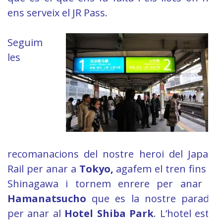
ens serveix el JR Pass.
Seguim
les
recomanacions del nostre heroi del Japan
Rail per anar a
Tokyo,
agafem el tren fins a
Shinagawa i tornem enrere per anar a
Hamanatsucho
que es la nostre parada
per anar al
Hotel Shiba Park
. L’hotel esta