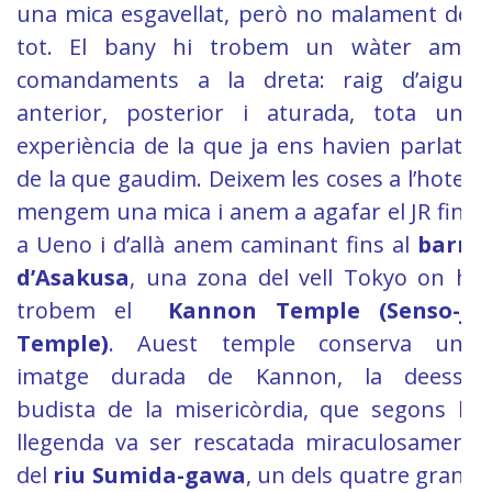
una mica esgavellat, però no malament del
tot. El bany hi trobem un wàter amb
comandaments a la dreta: raig d’aigua
anterior, posterior i aturada, tota una
experiència de la que ja ens havien parlat i
de la que gaudim. Deixem les coses a l’hotel,
mengem una mica i anem a agafar el JR fins
a Ueno i d’allà anem caminant fins al
barri
d’Asakusa
, una zona del vell Tokyo
on hi
trobem el
Kannon Temple (Senso-ji
Temple)
. Auest temple conserva una
imatge durada de Kannon, la deessa
budista de la misericòrdia, que segons la
llegenda va ser rescatada miraculosament
del
riu Sumida-gawa
, un dels quatre grans