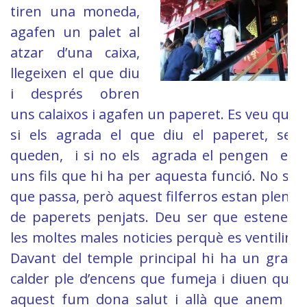
tiren una moneda,
agafen un palet al
atzar d’una caixa,
llegeixen el que diu
i després obren
uns calaixos i agafen un paperet. Es veu que
si els agrada el que diu el paperet, se’l
queden, i si no els agrada el pengen en
uns fils que hi ha per aquesta funció. No se
que passa, però aquest filferros estan plens
de paperets penjats. Deu ser que estenen
les moltes males noticies perquè es ventilin.
Davant del temple principal hi ha un gran
calder ple d’encens que fumeja i diuen que
aquest fum dona salut i allà que anem a