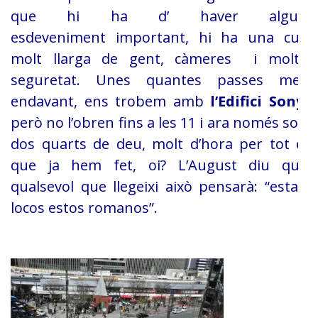
que hi ha d’ haver algun
esdeveniment im
portant, hi ha una cua
molt llarga de gent, càmeres i molta
seguretat. Unes quantes passes mes
endavant,
ens trobem amb
l’Edifici Sony
,
però
no l’obren fins a les 11 i ara només son
dos quarts de deu, molt d’hora per tot
el
que ja hem fet, oi? L’August diu que
qualsevol que llegeixi això pensarà:
“estan
locos estos romanos”.