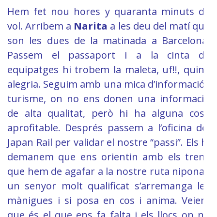
Hem fet nou hores y quaranta minuts de
vol. Arribem a
Narita
a les deu del matí que
son les dues de la matinada a Barcelona.
Passem el passaport i a la cinta de
equipatges hi trobem la maleta, uf!!, quina
alegria. Seguim amb una mica d’informació i
turisme, on no ens donen una informació
de alta qualitat, però hi ha alguna cosa
aprofitable. Després passem a l’oficina del
Japan Rail per validar el nostre “passi”. Els hi
demanem que ens orientin amb els trens
que hem de agafar a la nostre ruta nipona i
un senyor molt qualificat s’arremanga les
mànigues i si posa en cos i anima. Veiem
que és el que ens fa falta i els llocs on no