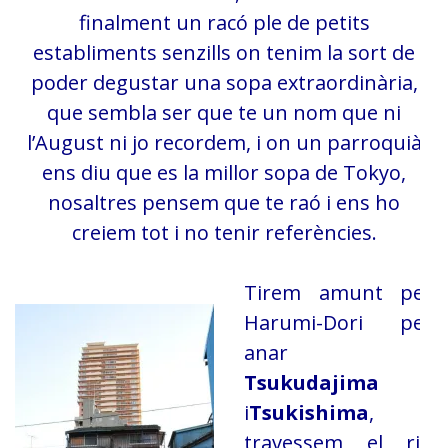
finalment un racó ple de petits
establiments senzills on tenim la sort de
poder degustar una sopa
extraordinària,
que sembla ser que te un nom que ni
l’August ni jo recordem, i
on un parroquià
ens diu que es la millor sopa de Tokyo,
nosaltres pensem que te
raó i ens ho
creiem tot i no tenir referències.
Tirem amunt per
Harumi-Dori per
anar a
Tsukudajima
i
Tsukishima
,
travessem el riu