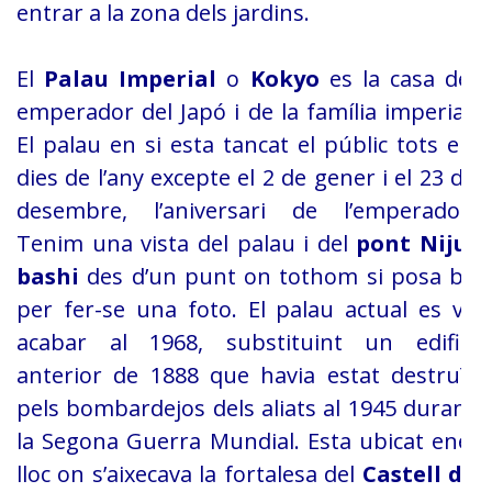
entrar a la zona dels jardins.
El
Palau Imperial
o
Kokyo
es la casa del
emperador del Japó i de la família imperial.
El palau en si esta
tancat el públic tots els
dies de l’any excepte el 2 de gener i el 23 de
desembre, l’aniversari de l’emperador.
Tenim una vista del palau i del
pont Niju-
bashi
des d’un punt on
tothom si posa bé
per fer-se una foto. El palau actual es va
acabar al 1968,
substituint un edifici
anterior de 1888 que havia estat destruït
pels
bombardejos dels aliats al 1945 durant
la Segona Guerra Mundial. Esta ubicat en
el
lloc on s’aixecava la fortalesa del
Castell de