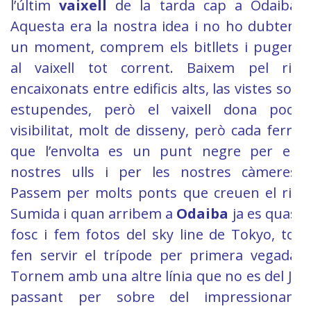
l’últim
vaixell
de la tarda cap a Odaiba.
Aquesta era la nostra idea i no ho dubtem
un moment, comprem els bitllets i pugem
al vaixell tot corrent. Baixem pel riu
encaixonats entre edificis alts, las vistes son
estupendes, però el vaixell dona poca
visibilitat, molt de disseny, però cada ferro
que l’envolta es un punt negre per els
nostres ulls i per les nostres càmeres.
Passem per molts ponts que creuen el riu
Sumida i quan arribem a
Odaiba
ja es quasi
fosc i fem fotos del sky line de Tokyo, tot
fen servir el trípode per primera vegada.
Tornem amb una altre línia que no es del JR
passant per sobre del impressionant