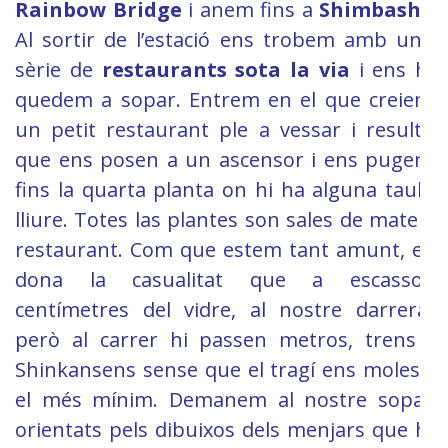
Rainbow Bridge
i anem fins a
Shimbashi
.
Al sortir de l’estació ens trobem amb una
sèrie de
restaurants sota la via
i ens hi
quedem a sopar. Entrem en el que creiem
un petit restaurant ple a vessar i resulta
que ens posen a un ascensor i ens pugem
fins la quarta planta on hi ha alguna taula
lliure. Totes las plantes son sales de mateix
restaurant. Com que estem tant amunt, es
dona la casualitat que a escassos
centímetres del vidre, al nostre darrera,
però al carrer hi passen metros, trens i
Shinkansens sense que el tragí ens molesti
el més mínim. Demanem al nostre sopar
orientats pels dibuixos dels menjars que hi