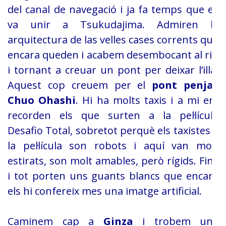
del canal de navegació i ja fa temps
que es
va unir a Tsukudajima. Admiren la
arquitectura de las velles cases
corrents que
encara queden i acabem desembocant al riu
i tornant a creuar un
pont per deixar l’illa.
Aquest cop creuem per el
pont penjat
Chuo Ohashi
. Hi ha molts taxis i a mi em
recorden els
que surten a la pel·lícula
Desafio Total, sobretot perquè els taxistes a
la
pel·lícula son robots i aquí van molt
estirats, son molt amables, però rígids.
Fins
i tot porten uns guants blancs que encara
els hi confereix mes una imatge
artificial.
Caminem cap a
Ginza
i trobem una