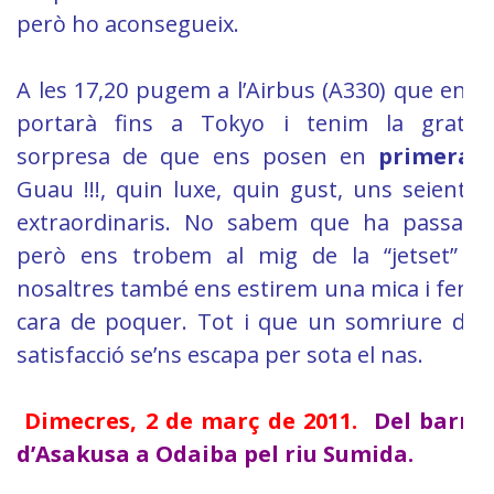
però ho aconsegueix.
A les 17,20 pugem a l’Airbus (A330) que ens
portarà fins a Tokyo i tenim la grata
sorpresa de que ens posen en
primera
.
Guau !!!, quin luxe, quin gust, uns seients
extraordinaris. No sabem que ha passat,
però ens trobem al mig de la “jetset” i
nosaltres també ens estirem una mica i fem
cara de poquer. Tot i que un somriure de
satisfacció se’ns escapa per sota el nas.
Dimecres, 2 de març de 2011.
Del
barri
d’Asakusa a
Odaiba
pel riu Sumida.