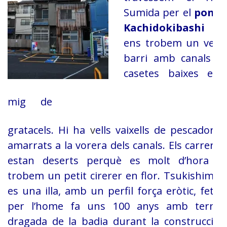
Sumida
per el
pont
Kachidokibashi
i
ens
trobem un vell
barri amb canals i
casetes baixes en
mig de
gratacels. Hi ha
v
ells vaixells de pescadors
amarrats a la vorera dels canals. Els carrers
estan
deserts perquè es molt d’hora i
trobem un petit cirerer en flor. Tsukishima
es
una illa, amb un perfil força eròtic, feta
per l’home fa uns 100 anys amb terra
dragada de la badia durant la construcció