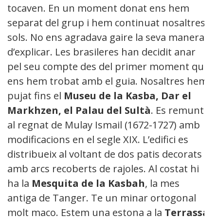
tocaven. En un moment donat ens hem
separat del grup i hem continuat nosaltres
sols. No ens agradava gaire la seva manera
d’explicar. Les brasileres han decidit anar
pel seu compte des del primer moment que
ens hem trobat amb el guia. Nosaltres hem
pujat fins el
Museu de la Kasba, Dar el
Markhzen, el Palau del Sultà
. Es remunta
al regnat de Mulay Ismail (1672-1727) amb
modificacions en el segle XIX. L’edifici es
distribueix al voltant de dos patis decorats
amb arcs recoberts de rajoles. Al costat hi
ha la
Mesquita de la Kasbah
, la mes
antiga de Tanger. Te un minar ortogonal
molt maco. Estem una estona a la
Terrassa