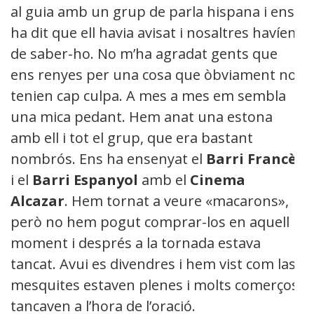
al guia amb un grup de parla hispana i ens
ha dit que ell havia avisat i nosaltres havíem
de saber-ho. No m’ha agradat gents que
ens renyes per una cosa que òbviament no
tenien cap culpa. A mes a mes em sembla
una mica pedant. Hem anat una estona
amb ell i tot el grup, que era bastant
nombrós. Ens ha ensenyat el
Barri Francès
i el
Barri Espanyol
amb el
Cinema
Alcazar
. Hem tornat a veure «macarons»,
però no hem pogut comprar-los en aquell
moment i després a la tornada estava
tancat. Avui es divendres i hem vist com las
mesquites estaven plenes i molts comerços
tancaven a l’hora de l’oració.