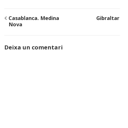
Navegació
Casablanca. Medina
Gibraltar
d'entrades
Nova
Deixa un comentari