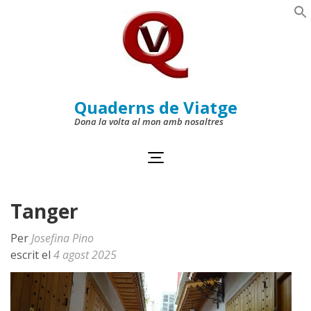
Skip
to
Se
content
(Press
Enter)
Quaderns de Viatge
Dona la volta al mon amb nosaltres
Tanger
Per
Josefina Pino
escrit el
4 agost 2025