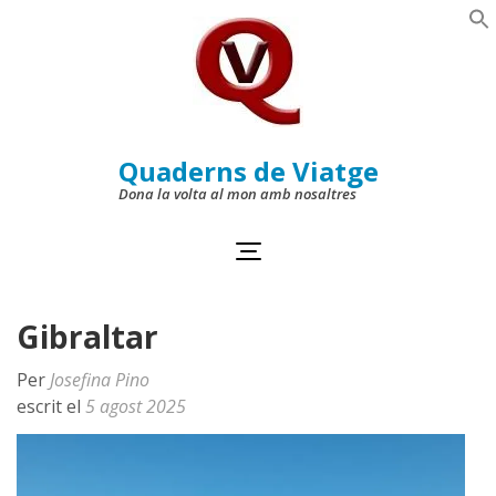
Skip
to
Se
content
(Press
Enter)
Quaderns de Viatge
Dona la volta al mon amb nosaltres
Gibraltar
Per
Josefina Pino
escrit el
5 agost 2025