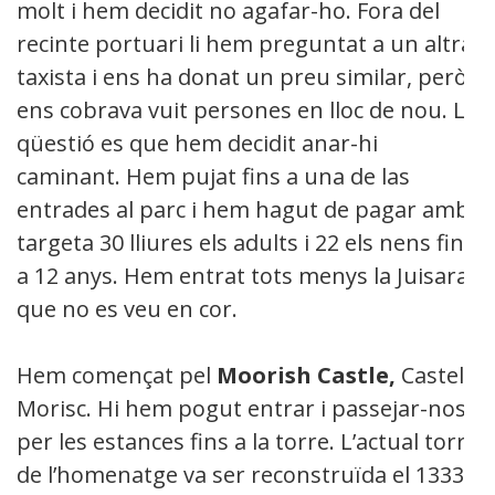
molt i hem decidit no agafar-ho. Fora del
recinte portuari li hem preguntat a un altra
taxista i ens ha donat un preu similar, però
ens cobrava vuit persones en lloc de nou. La
qüestió es que hem decidit anar-hi
caminant. Hem pujat fins a una de las
entrades al parc i hem hagut de pagar amb
targeta 30 lliures els adults i 22 els nens fins
a 12 anys. Hem entrat tots menys la Juisara
que no es veu en cor.
Hem començat pel
Moorish Castle,
Castell
Morisc. Hi hem pogut entrar i passejar-nos
per les estances fins a la torre. L’actual torre
de l’homenatge va ser reconstruïda el 1333