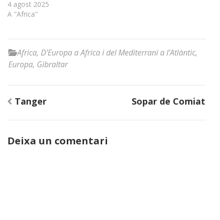
4 agost 2025
A "Africa"
Africa
,
D’Europa a Africa i del Mediterrani a l'Atlàntic
,
Europa
,
Gibraltar
Navegació
Tanger
Sopar de Comiat
d'entrades
Deixa un comentari