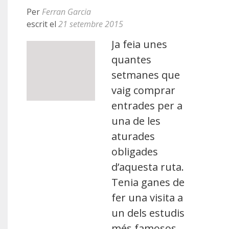
Per
Ferran Garcia
escrit el
21 setembre 2015
Ja feia unes
quantes
setmanes que
vaig comprar
entrades per a
una de les
aturades
obligades
d’aquesta ruta.
Tenia ganes de
fer una visita a
un dels estudis
més famosos