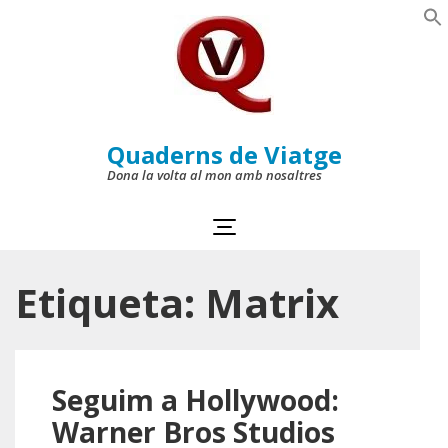
Skip
to
Se
content
(Press
Enter)
Quaderns de Viatge
Dona la volta al mon amb nosaltres
Etiqueta:
Matrix
Seguim a Hollywood:
Warner Bros Studios