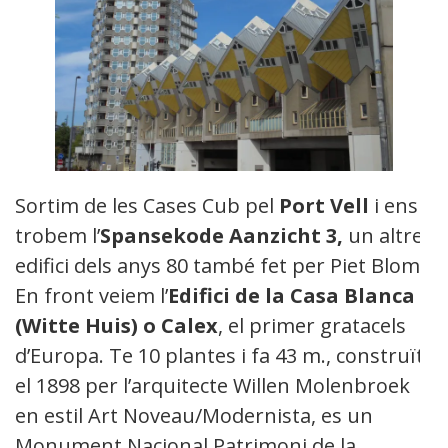
Sortim de les Cases Cub pel
Port Vell
i ens
trobem l’
Spansekode Aanzicht 3,
un altre
edifici dels anys 80 també fet per Piet Blom.
En front veiem l’
Edifici de la Casa Blanca
(Witte Huis) o Calex
, el primer gratacels
d’Europa. Te 10 plantes i fa 43 m., construït
el 1898 per l’arquitecte Willen Molenbroek
en estil Art Noveau/Modernista, es un
Monument Nacional Patrimoni de la