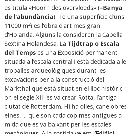
es titula «Hoorn des overvloeds» (=
Banya
de l’abundància
). Te una superfície d’uns
2
11000 m
i es l’obra d’art mes gran
d’Holanda. Alguns la consideren la Capella
Sextina Holandesa. La
Tijdtrap o Escala
del Temps
es una Exposició permanent
situada a l’escala central i està dedicada a les
troballes arqueològiques durant les
excavacions per a la construcció del
Markthal que està situat en el lloc històric
on el segle XIII es va crear Rotta, l’antiga
ciutat de Rotterdam. Hi ha olles, canelobres,
eines, … que son cada cop mes antigues a
mida que es va baixant per les escales
mecàniques. A la sortida veiem l
’Edifici