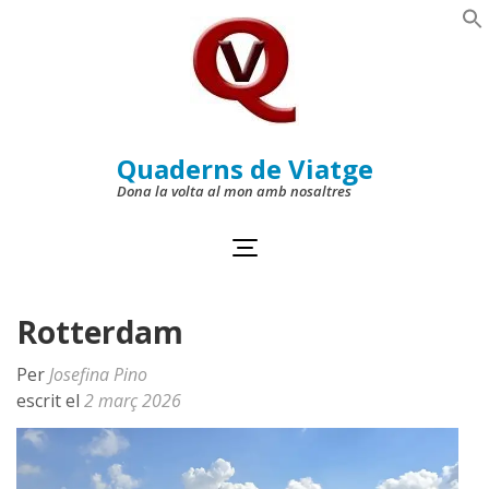
Skip
to
Se
content
(Press
Enter)
Quaderns de Viatge
Dona la volta al mon amb nosaltres
Rotterdam
Per
Josefina Pino
escrit el
2 març 2026