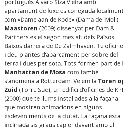
portuguès Alvaro Siza Vieira amb
apartament de luxe es coneguda localment
com «Dame aan de Kode» (Dama del Moll).
Maastoren
(2009) dissenyat per Dam &
Partners es el segon mes alt dels Països
Baixos darrera de De Zalmhaven. Te oficines
i deu plantes d’aparcament per sobre del
terra i dues per sota. Tots formen part de la
Manhattan de Mosa
com també
s’anomena a Rotterdam. Veiem la
Toren op
Zuid
(Torre Sud), un edifici d’oficines de KPN
(2000) que te llums instal·lades a la façana
que mostren animacions en alguns
esdeveniments de la ciutat. La façana està
inclinada sis graus cap endavant amb el