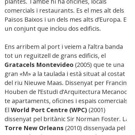
plantes. També hi ha oficines, locals
comercials i restaurants. Es el mes alt dels
Països Baixos i un dels mes alts d’Europa. Es
un conjunt que inclou dos edificis.
Ens arribem al port i veiem a l’altra banda
tot un reguitzell de grans edificis, el
Gratacels Montevideo
(2005) que te una
gran «M» a la taulada i està situat al costat
del riu Nieuwe Maas. Dissenyat per Francine
Houben de l’Estudi d’Arquitectura Mecanoo,
te apartaments, oficines i espais comercials.
El
World Port Centre (WPC)
(2001)
dissenyat pel britànic Sir Norman Foster. La
Torre New Orleans
(2010) dissenyada pel