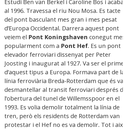
Estudi Ben van Berkel i Caroline Bos i acabat
al 1996. Travessa el riu Nou Mosa. Es tacte
del pont basculant mes gran i mes pesat
d’Europa Occidental. Darrera aquest pont
veiem el
Pont
Koningshaven
conegut mes
popularment com a
Pont Hef
. Es un pont
elevador ferroviari dissenyat per Peter
Joosting i inaugurat al 1927. Va ser el primer
d’aquest tipus a Europa. Formava part de la
línia ferroviària Breda-Rotterdam que és va
desmantellar al transit ferroviari després de
l’obertura del tunel de Willemsspoor en el
1993. Es volia demolir totalment la línia de
tren, però els residents de Rotterdam van
protestar i el Hef no es va demolir. Tot i així