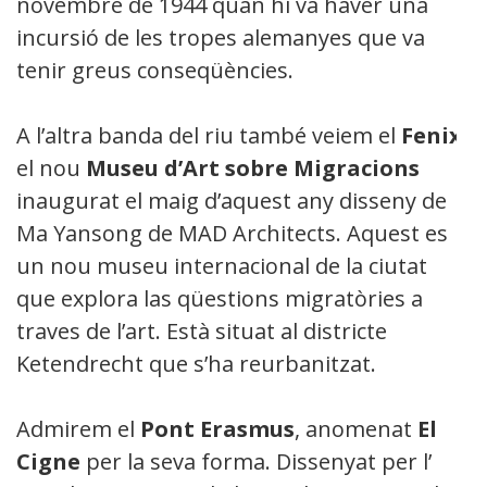
novembre de 1944 quan hi va haver una
incursió de les tropes alemanyes que va
tenir greus conseqüències.
A l’altra banda del riu també veiem el
Fenix
,
el nou
M
useu d’Art sobre
M
igracions
inaugurat el maig d’aquest any disseny de
Ma Yansong de MAD Architects. Aquest es
un nou museu internacional de la ciutat
que explora las qüestions migratòries a
traves de l’art. Està situat al districte
Ketendrecht que s’ha reurbanitzat.
Admirem el
Pont Erasmus
, anomenat
El
Cigne
per la seva forma. Dissenyat per l’