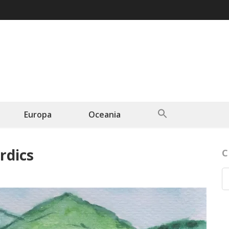
Search
Europa
Oceania
for:
Search Button
rdics
C