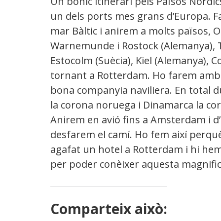
Un bonic itinerari pels Països Nòrdi
un dels ports mes grans d’Europa. Fa
mar Bàltic i anirem a molts països, 
Warnemunde i Rostock (Alemanya), Tal
Estocolm (Suècia), Kiel (Alemanya),
tornant a Rotterdam. Ho farem amb 
bona companyia naviliera. En total d
la corona noruega i Dinamarca la coro
Anirem en avió fins a Amsterdam i d’
desfarem el camí. Ho fem així perq
agafat un hotel a Rotterdam i hi hem 
per poder conèixer aquesta magnifica
Comparteix això: