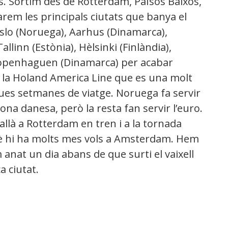
cs. Sortim des de Rotterdam, Països Baixos,
rem les principals ciutats que banya el
Oslo (Noruega), Aarhus (Dinamarca),
linn (Estònia), Hèlsinki (Finlàndia),
 Copenhaguen (Dinamarca) per acabar
la Holand America Line que es una molt
ues setmanes de viatge. Noruega fa servir
na danesa, però la resta fan servir l’euro.
allà a Rotterdam en tren i a la tornada
uè hi ha molts mes vols a Amsterdam. Hem
anat un dia abans de que surti el vaixell
 ciutat.