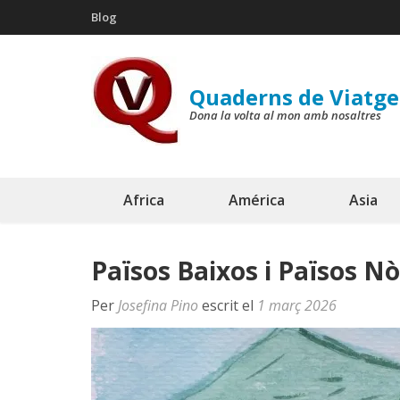
Skip
Blog
to
content
(Press
Quaderns de Viatge
Enter)
Dona la volta al mon amb nosaltres
Africa
América
Asia
Països Baixos i Països Nò
Per
Josefina Pino
escrit el
1 març 2026