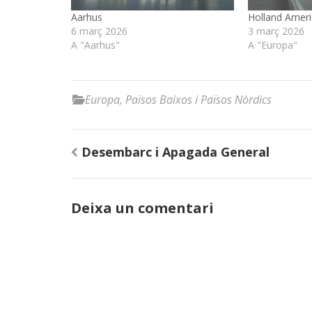
Aarhus
Holland Ameri
6 març 2026
3 març 2026
A "Aarhus"
A "Europa"
Europa
,
Països Baixos i Països Nòrdics
Navegació
Desembarc i Apagada General
d'entrades
Deixa un comentari