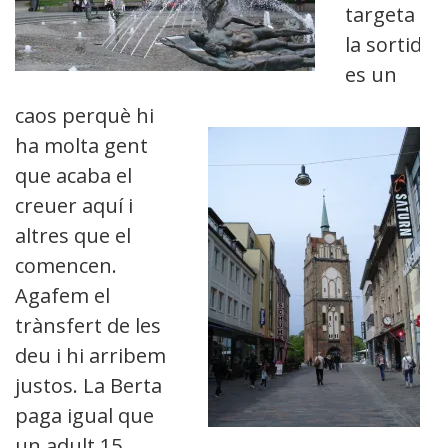
targeta i
la sortida
es un
caos perquè hi
ha molta gent
que acaba el
creuer aquí i
altres que el
comencen.
Agafem el
trànsfert de les
deu i hi arribem
justos. La Berta
paga igual que
un adult 15