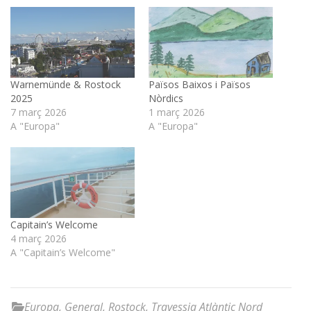
Warnemünde & Rostock
Països Baixos i Països
2025
Nòrdics
7 març 2026
1 març 2026
A "Europa"
A "Europa"
Capitain’s Welcome
4 març 2026
A "Capitain’s Welcome"
Europa
,
General
,
Rostock
,
Travessia Atlàntic Nord