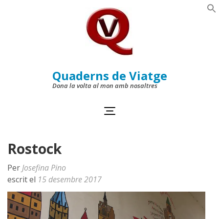
Skip
to
Se
content
(Press
Enter)
Quaderns de Viatge
Dona la volta al mon amb nosaltres
Rostock
Per
Josefina Pino
escrit el
15 desembre 2017