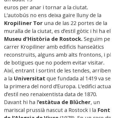
euros per anar i tornar a la ciutat.
L’autobús no ens deixa gaire lluny de la
Kropiliner Tor
una de las 22 portes de la
muralla de la ciutat, es d’estil gòtic i hi ha el
Museu d’Història de Rostock.
Seguim pel
carrer Kropiliner amb edificis hanseàtics
reconstruïts, alguns amb alts frontons, i ple
de botigues que no podem evitar visitar.
Així, entrant i sortint de les tendes, arribem
a la
Universitat
que fundada al 1419 va ser
la primera del nord d’Europa. L’edifici actual
d’estil neo renaixentista data de 1870.
Davant hi ha l
’estàtua de Blücher
, un
mariscal prussià nascut a Rostock i la
Font
de l’Alegria de Viure
(1978). En un reco de