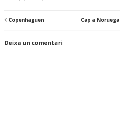
Navegació
Copenhaguen
Cap a Noruega
d'entrades
Deixa un comentari