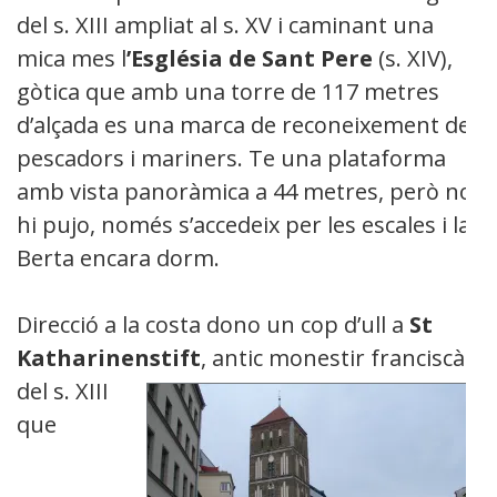
del s. XIII ampliat al s. XV i caminant una
mica mes l
’Església de Sant Pere
(s. XIV),
gòtica que amb una torre de 117 metres
d’alçada es una marca de reconeixement de
pescadors i mariners. Te una plataforma
amb vista panoràmica a 44 metres, però no
hi pujo, només s’accedeix per les escales i la
Berta encara dorm.
Direcció a la costa dono un cop d’ull a
St
Katharinenstift
, antic monestir franciscà
de
l s. XIII
que