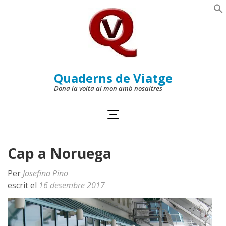
Skip
to
Se
content
(Press
Enter)
Quaderns de Viatge
Dona la volta al mon amb nosaltres
Cap a Noruega
Per
Josefina Pino
escrit el
16 desembre 2017