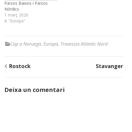
Països Baixos i Països
Nòrdics
1 març 2026
A "Europa"
Cap a Noruega
,
Europa
,
Travessia Atlàntic Nord
Navegació
Rostock
Stavanger
d'entrades
Deixa un comentari