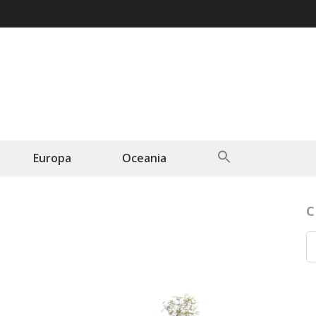
Search
Europa
Oceania
for:
Search Button
C