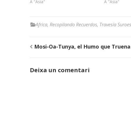
A "Asia"
A "Asia"
Africa
,
Recopilando Recuerdos
,
Travesía Suroe
Navegació
Mosi-Oa-Tunya, el Humo que Truena
d'entrades
Deixa un comentari