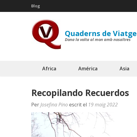
Skip
Blog
to
content
(Press
Quaderns de Viatge
Enter)
Dona la volta al mon amb nosaltres
Africa
América
Asia
Recopilando Recuerdos
Per
Josefina Pino
escrit el
19 maig 2022