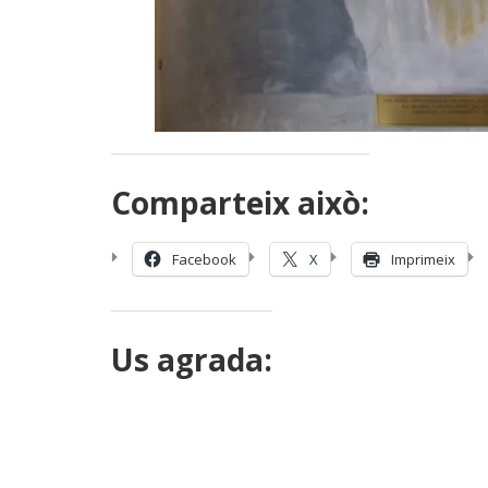
Comparteix això:
Facebook
X
Imprimeix
Us agrada: