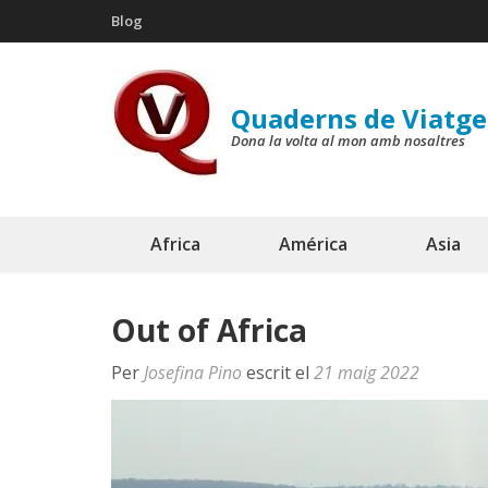
Skip
Blog
to
content
(Press
Quaderns de Viatge
Enter)
Dona la volta al mon amb nosaltres
Africa
América
Asia
Out of Africa
Per
Josefina Pino
escrit el
21 maig 2022