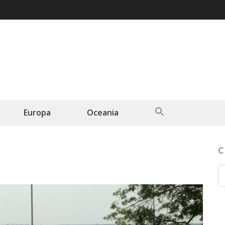
Search
Europa
Oceania
for:
Search Button
C