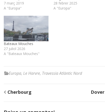
7 març 2019
28 febrer 2025
A "Europa"
A "Europa"
Bateaux Mouches
27 juliol 2026
A "Bateaux Mouches"
Europa
,
Le Harvre
,
Travessia Atlàntic Nord
Navegació
Cherbourg
Dover
d'entrades