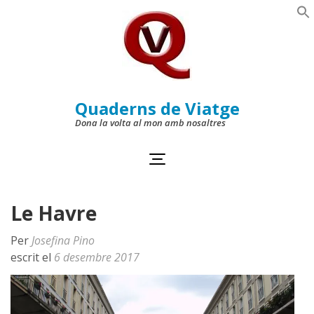
Skip
to
Se
content
(Press
Enter)
Quaderns de Viatge
Dona la volta al mon amb nosaltres
Le Havre
Per
Josefina Pino
escrit el
6 desembre 2017