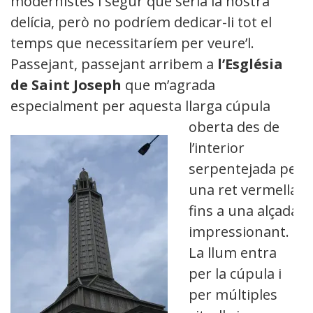
modernistes i segur que seria la nostra
delícia, però no podríem dedicar-li tot el
temps que necessitaríem per veure’l.
Passejant, passejant arribem a
l’Església
de Saint Joseph
que m’agrada
especialment per aquesta
llarga cúpula
oberta des de
l’interior
serpentejada per
una ret vermella
fins a una alçada
impressionant.
La llum entra
per la cúpula i
per múltiples