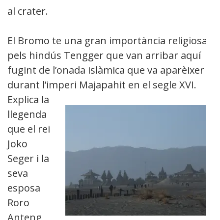
al crater.
El Bromo te una gran importància religiosa
pels hindús Tengger que van arribar aquí
fugint de l’onada islàmica que va aparèixer
durant l’imperi Majapahit en
el segle XVI.
Explica la
llegenda
que el rei
Joko
Seger i la
seva
esposa
Roro
Anteng