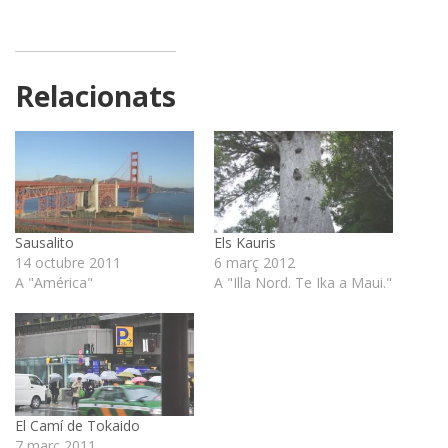
Relacionats
Sausalito
Els Kauris
14 octubre 2011
6 març 2012
A "América"
A "Illa Nord. Te Ika a Maui."
El Camí de Tokaido
7 març 2011