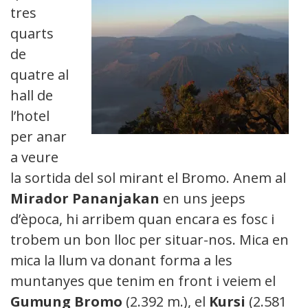
tres
quarts
de
quatre al
hall de
l’hotel
per anar
a veure
la sortida del sol mirant el Bromo. Anem al
Mirador Pananjakan
en uns jeeps
d’època, hi arribem quan encara es fosc i
trobem un bon lloc per situar-nos. Mica en
mica la llum va donant forma a les
muntanyes que tenim en front i veiem el
Gumung Bromo
(2.392 m.), el
Kursi
(2.581