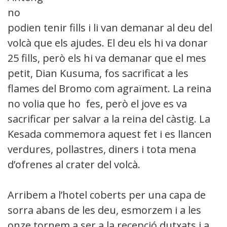
no
podien tenir fills i li van demanar al deu del
volcà que els ajudes. El deu els hi va donar
25 fills, però els hi va demanar que el mes
petit, Dian Kusuma, fos sacrificat a les
flames del Bromo com agraïment. La reina
no volia que ho fes, però el jove es va
sacrificar per salvar a la reina del càstig. La
Kesada commemora aquest fet i es llancen
verdures, pollastres, diners i tota mena
d’ofrenes al crater del volcà.
Arribem a l’hotel coberts per una capa de
sorra abans de les deu, esmorzem i a les
onze tornem a ser a la recepció dutxats i a