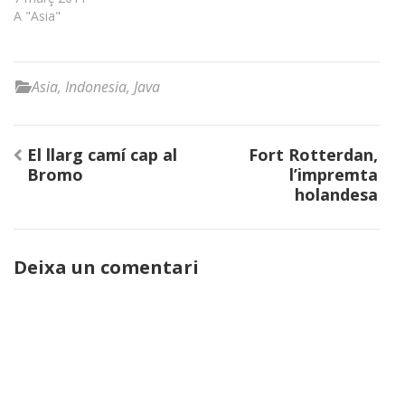
A "Asia"
Asia
,
Indonesia
,
Java
Navegació
El llarg camí cap al
Fort Rotterdan,
d'entrades
Bromo
l’impremta
holandesa
Deixa un comentari