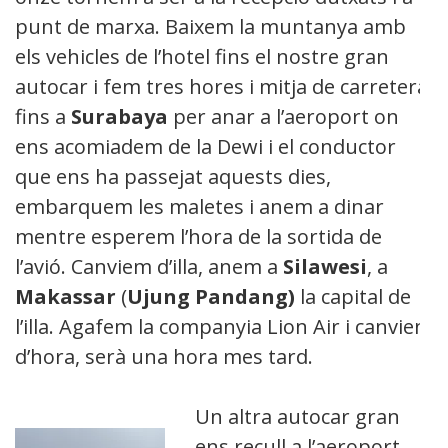
punt de marxa. Baixem la muntanya amb
els vehicles de l’hotel fins el nostre gran
autocar i fem tres hores i mitja de carretera
fins a
Surabaya
per anar a l’aeroport on
ens acomiadem de la Dewi i el conductor
que ens ha passejat aquests dies,
embarquem les maletes i anem a dinar
mentre esperem l’hora de la sortida de
l’avió. Canviem d’illa, anem a
Silawesi
, a
Makassar
(
Ujung Pandang)
la capital de
l’illa. Agafem la companyia Lion Air i canvien
d’hora, serà una hora mes tard.
Un altra autocar gran
ens recull a l’aeroport