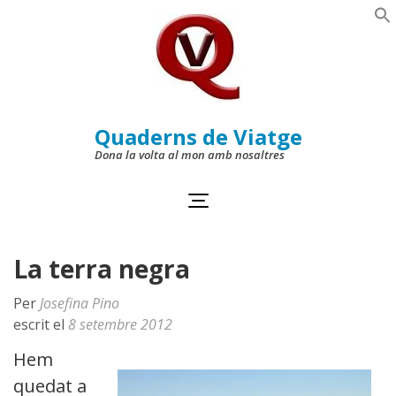
Skip
to
Se
content
(Press
Enter)
Quaderns de Viatge
Dona la volta al mon amb nosaltres
La terra negra
Per
Josefina Pino
escrit el
8 setembre 2012
Hem
quedat a