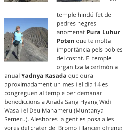
temple hindú fet de
pedres negres
anomenat
Pura Luhur
Poten
que te molta
importància pels pobles
del costat. El temple
organitza la cerimònia
anual
Yadnya Kasada
que dura
aproximadament un mes i el dia 14 es
congreguen al temple per demanar
benediccions a Anada Sang Hyang Widi
Wasa i el Deu Mahameru (Muntanya
Semeru). Aleshores la gent es posa a les
vores del crater del Bromo i llancen ofrenes