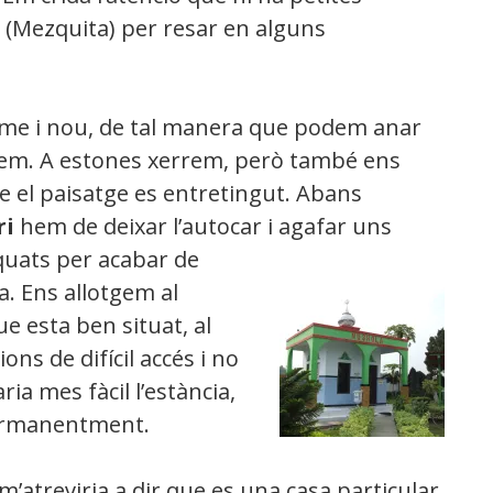
(Mezquita) per resar en alguns
rme i nou, de tal manera que podem anar
em. A estones xerrem, però també ens
e el paisatge es entretingut. Abans
ri
hem de deixar l’autocar i agafar uns
quats per acabar de
. Ens allotgem al
 esta ben situat, al
ons de difícil accés i no
ia mes fàcil l’estància,
permanentment.
’atreviria a dir que es una casa particular.