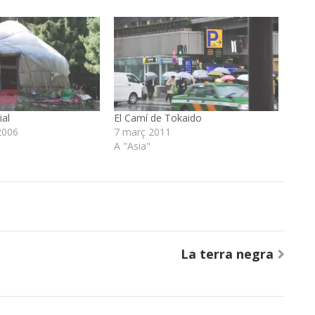
ial
El Camí de Tokaido
2006
7 març 2011
A "Asia"
La terra negra