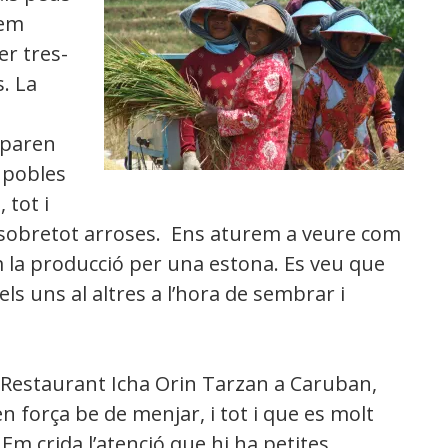
uem
er tres-
. La
 paren
s pobles
 tot i
 sobretot arroses. Ens aturem a veure com
em la producció per una estona. Es veu que
els uns al altres a l’hora de sembrar i
Restaurant Icha Orin Tarzan a Caruban,
 força be de menjar, i tot i que es molt
. Em crida l’atenció que hi ha petites