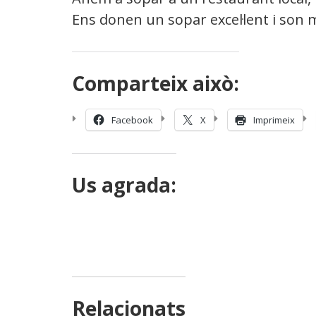
Ens donen un sopar excel·lent i son 
Comparteix això:
Facebook
X
Imprimeix
Us agrada:
Relacionats