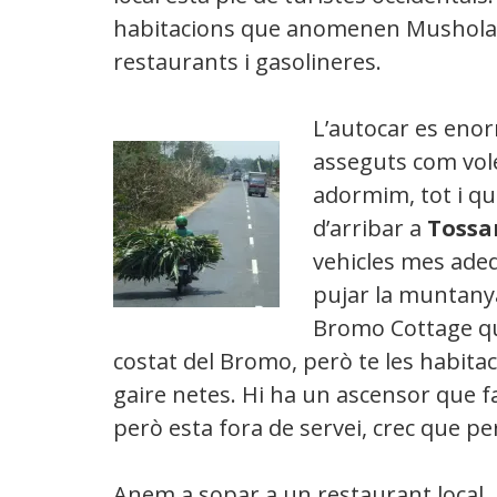
habitacions que anomenen Mushola 
restaurants i gasolineres.
L’autocar es eno
asseguts com vol
adormim, tot i qu
d’arribar a
Tossa
vehicles mes ade
pujar la muntanya
Bromo Cottage que
costat del Bromo, però te les habitaci
gaire netes. Hi ha un ascensor que far
però esta fora de servei, crec que 
Anem a sopar a un restaurant local, m