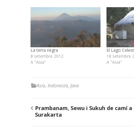
La terra negra
El Lago Celest
8 setembre 2012
18 setembre 
A "Asia"
A "Asia"
Asia
,
Indonesia
,
Java
Navegació
Prambanam, Sewu i Sukuh de camí a
d'entrades
Surakarta