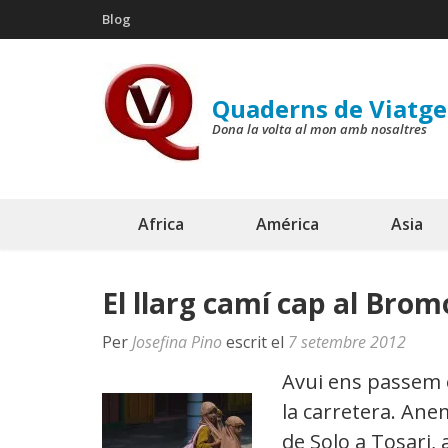
Skip
Blog
to
content
(Press
Quaderns de Viatge
Enter)
Dona la volta al mon amb nosaltres
Africa
América
Asia
El llarg camí cap al Brom
Per
Josefina Pino
escrit el
7 setembre 2012
Avui ens passem e
la carretera. Ane
de Solo a Tosari, 