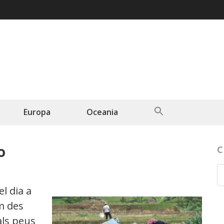
Search
Europa
Oceania
for:
Search Button
o
C
l dia a
m des
als peus