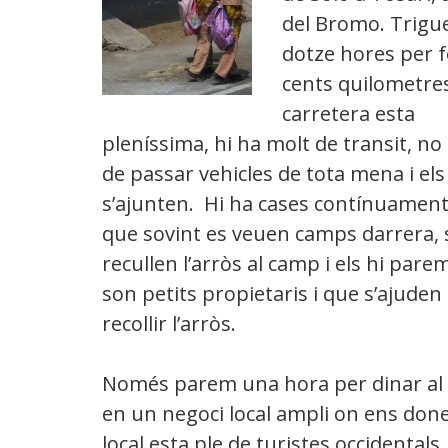
del Bromo. Trig
dotze hores per f
cents quilometres
carretera esta
pleníssima, hi ha molt de transit, no
de passar vehicles de tota mena i el
s’ajunten. Hi ha cases contínuament,
que sovint es veuen camps darrera,
recullen l’arròs al camp i els hi par
son petits propietaris i que s’ajuden 
recollir l’arròs.
Només parem una hora per dinar al 
en un negoci local ampli on ens donen
local esta ple de turistes occidentals