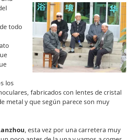
del
 de todo
ato
que
que
s los
oculares, fabricados con lentes de cristal
de metal y que según parece son muy
Lanzhou
, esta vez por una carretera muy
un poco antes de la una y vamos a comer.