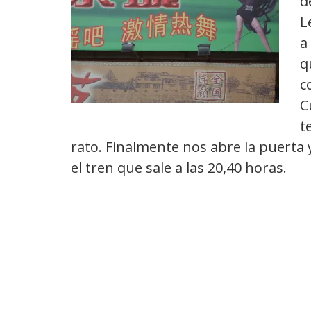
d
L
a
q
c
C
t
rato. Finalmente nos abre la puerta
el tren que sale a las 20,40 horas.