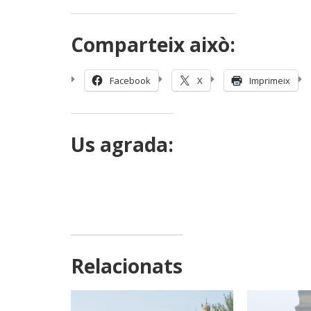
Comparteix això:
Facebook
X
Imprimeix
Us agrada:
Relacionats