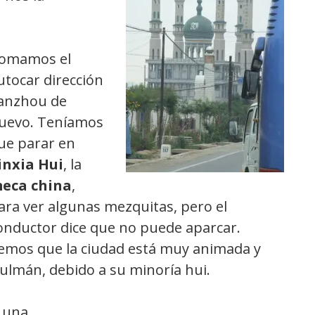
omamos el
utocar dirección
anzhou de
uevo. Teníamos
ue parar en
inxia Hui
, la
eca china
,
ara ver algunas mezquitas, pero el
onductor dice que no puede aparcar.
emos que la ciudad está muy animada y
ulmán, debido a su minoría hui.
n una