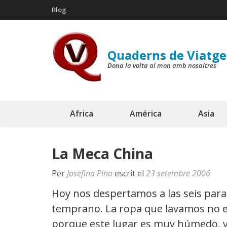
Skip
Blog
to
content
(Press
Quaderns de Viatge
Enter)
Dona la volta al mon amb nosaltres
Africa
América
Asia
La Meca China
Per
Josefina Pino
escrit el
23 setembre 2006
Hoy nos despertamos a las seis para 
temprano. La ropa que lavamos no e
porque este lugar es muy húmedo, y