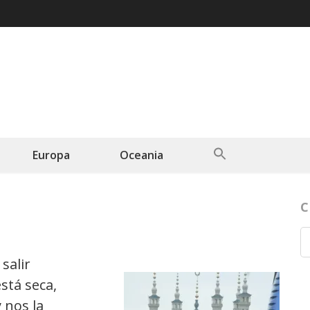
Search
Europa
Oceania
for:
Search Button
C
salir
stá seca,
 nos la