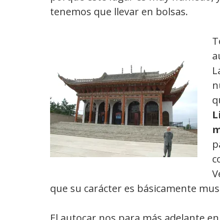
tenemos que llevar en bolsas.
T
a
L
n
q
L
m
p
c
V
que su carácter es básicamente mus
El autocar nos para más adelante e