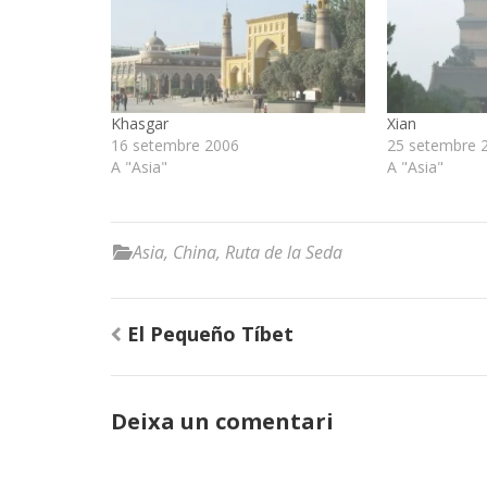
Khasgar
Xian
16 setembre 2006
25 setembre 
A "Asia"
A "Asia"
Asia
,
China
,
Ruta de la Seda
Navegació
El Pequeño Tíbet
d'entrades
Deixa un comentari