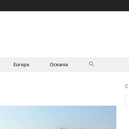
Search
Europa
Oceania
for:
Search Button
C