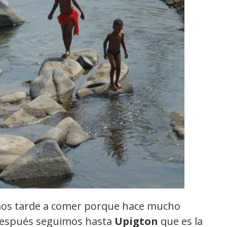
mos tarde a comer porque hace mucho
 Después seguimos hasta
Upigton
que es la