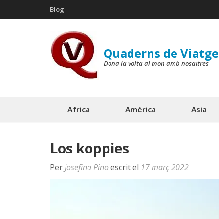
Skip
Blog
to
content
(Press
Quaderns de Viatge
Enter)
Dona la volta al mon amb nosaltres
Africa
América
Asia
Los koppies
Per
Josefina Pino
escrit el
17 març 2022