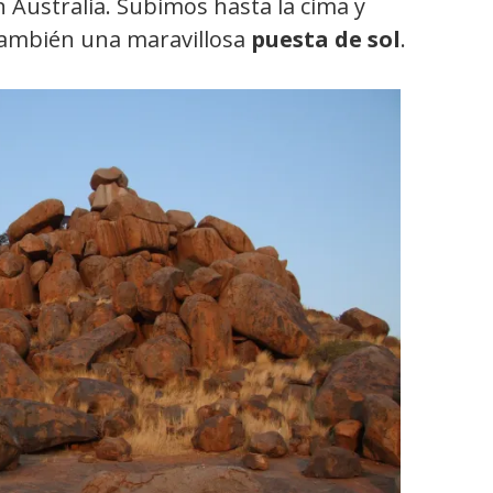
n Australia. Subimos hasta la cima y
 también una maravillosa
puesta de sol
.