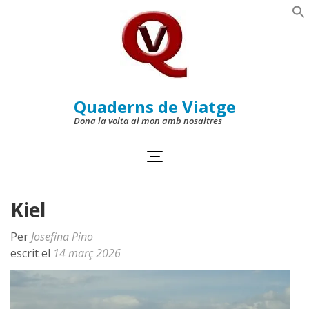
Skip
to
Se
content
(Press
Enter)
Quaderns de Viatge
Dona la volta al mon amb nosaltres
Kiel
Per
Josefina Pino
escrit el
14 març 2026