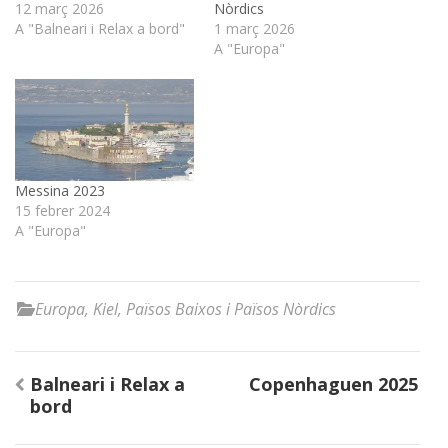
12 març 2026
Nòrdics
A "Balneari i Relax a bord"
1 març 2026
A "Europa"
Messina 2023
15 febrer 2024
A "Europa"
Europa
,
Kiel
,
Països Baixos i Països Nòrdics
Navegació
Balneari i Relax a
Copenhaguen 2025
d'entrades
bord