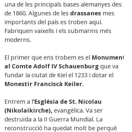
una de les principals bases alemanyes des
de 1860. Algunes de les
drassanes
mes
importants del país es troben aquí.
Fabriquen vaixells i els submarins més
moderns.
El primer que ens trobem es el
Monument
al
Comte
Adolf IV
Schauenburg
que va
fundar la ciutat de Kiel el 1233 i dotar el
Monestir Franciscà Keiler
.
Entrem a l
’Església de St. Nicola
u
(Nikolaikirche),
evangèlica. Va ser
destruïda a la II Guerra Mundial. La
reconstrucció ha quedat molt be perquè