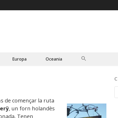
Search
Europa
Oceania
for:
Search Button
C
s de començar la ruta
kerÿ
, un forn holandès
 monada. Tenen