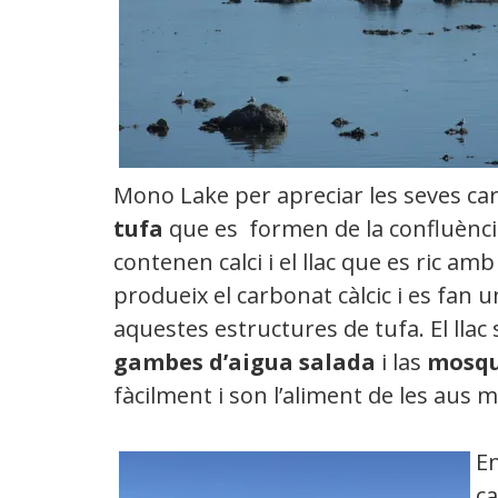
Mono Lake per apreciar les seves c
tufa
que es formen de la confluència
contenen calci i el llac que es ric a
produeix el carbonat càlcic i es fan 
aquestes estructures de tufa. El llac
gambes d’aigua salada
i las
mosqu
fàcilment i son l’aliment de les aus 
En
ca