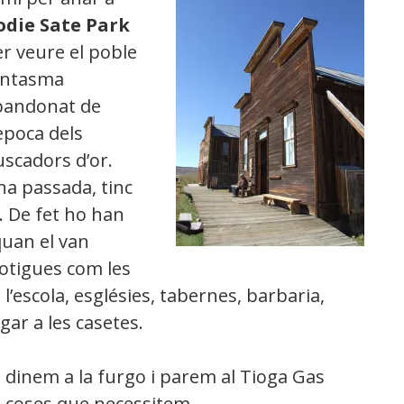
odie Sate Park
r veure el poble
antasma
bandonat de
època dels
scadors d’or.
a passada, tinc
t. De fet ho han
quan el van
botigues com les
 l’escola, esglésies, tabernes, barbaria,
gar a les casetes.
 dinem a la furgo i parem al Tioga Gas
s coses que necessitem.