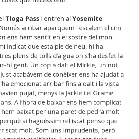
el
Tioga Pass
i entren al
Yosemite
 Només arribar aparquem i escalem el cim
n ens hem sentit en el sostre del mon.
í indicat que esta ple de neu, hi ha
ltres plens de tolls d’aigua on s’ha desfet la
-hi gent. Un cop a dalt el Mickie, un noi
t just acabàvem de conèixer ens ha ajudat a
’ha emocionat arribar fins a dalt i la vista
 havien pujat, menys la Jackie i el Grame
bans. A l’hora de baixar ens hem complicat
 i hem baixat per una paret de pedra molt
ós perquè si haguéssim relliscat penso que
riscat molt. Som uns imprudents, però