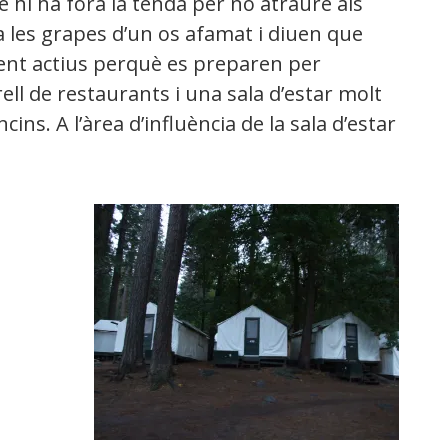
hi ha fora la tenda per no atraure als
a les grapes d’un os afamat i diuen que
ent actius perquè es preparen per
ll de restaurants i una sala d’estar molt
ns. A l’àrea d’influència de la sala d’estar