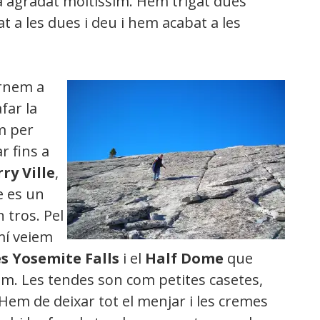
ha agradat moltíssim. Hem trigat dues
t a les dues i deu i hem acabat a les
rnem a
far la
m per
r fins a
ry Ville
,
 es un
 tros. Pel
mí veiem
es Yosemite Falls
i el
Half Dome
que
m. Les tendes son com petites casetes,
c. Hem de deixar tot el menjar i les cremes