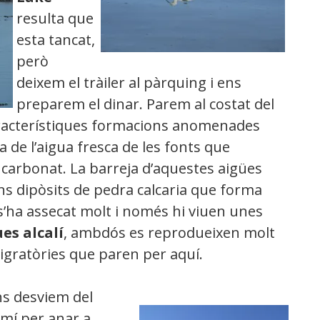
resulta que
esta tancat,
però
deixem el tràiler al pàrquing i ens
preparem el dinar. Parem al costat del
aracterístiques formacions anomenades
 de l’aigua fresca de les fonts que
mb carbonat. La barreja d’aquestes aigües
uns dipòsits de pedra calcaria que forma
 s’ha assecat molt i només hi viuen unes
es alcalí
, ambdós es reprodueixen molt
migratòries que paren per aquí.
s desviem del
mí per anar a