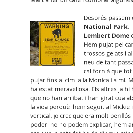
Després passem 
National Park
.
Lembert Dome
o
Hem pujat pel cam
trossos gelats i a
neu de tant passar
californià que to
pujar fins al cim a la Monica i a mi. M
ha estat meravellosa. Els altres ja hi
que no han arribat i han girat cua a
la vida perquè hem seguit al Mickie
vertical, jo crec que era molt perill
poder no ho podem explicar, hem ar