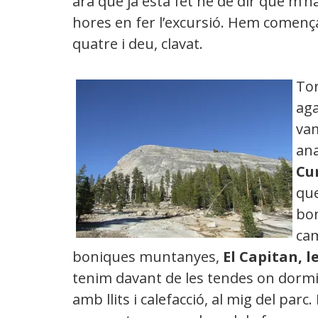
ara que ja esta fet he de dir que m’
hores en fer l’excursió. Hem comença
quatre i deu, clavat.
To
aga
va
ana
Cur
que
bon
ca
boniques muntanyes,
El Capitan, l
tenim davant de les tendes on dormi
amb llits i calefacció, al mig del par