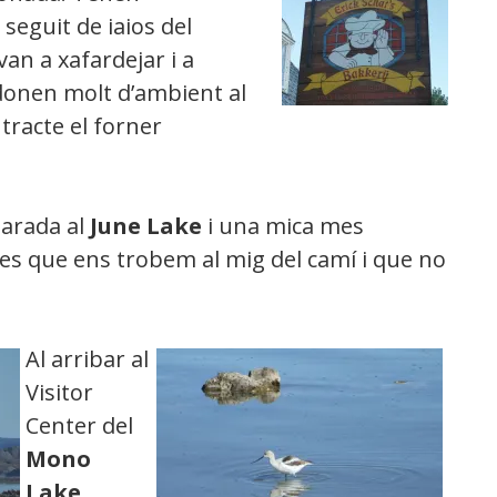
seguit de iaios del
n a xafardejar i a
i donen molt d’ambient al
ntracte el forner
arada al
June Lake
i una mica mes
s que ens trobem al mig del camí i que no
Al arribar al
Visitor
Center del
Mono
Lake