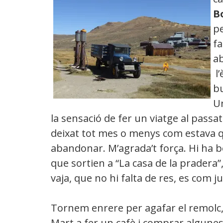
B
pe
f
a
l’
bu
Un
la sensació de fer un viatge al passa
deixat tot mes o menys com estava 
abandonar. M’agrada’t força. Hi ha 
que sortien a “La casa de la pradera”,
vaja, que no hi falta de res, es com ju
Tornem enrere per agafar el remolc,
Mart a fer un cafè i comprar algune