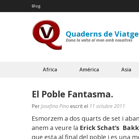
Skip
Blog
to
content
(Press
Quaderns de Viatge
Enter)
Dona la volta al mon amb nosaltres
Africa
América
Asia
El Poble Fantasma.
Per
Josefina Pino
escrit el
11 octubre 2011
Esmorzem a dos quarts de set i aban
anem a veure
la
Erick Schat’s Bak
que esta al final del poble i es una