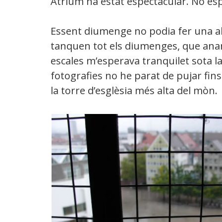
Atrium ha estat espectacular. No e
Essent diumenge no podia fer una alt
tanquen tot els diumenges, que anar 
escales m’esperava tranquilet sota la
fotografies no he parat de pujar fins
la torre d’esglèsia més alta del mòn.