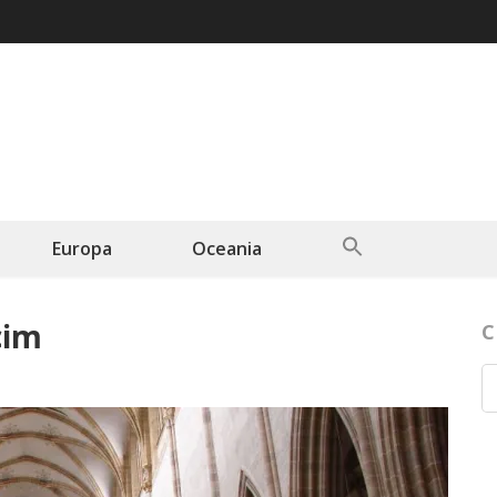
Search
Europa
Oceania
for:
Search Button
cim
C