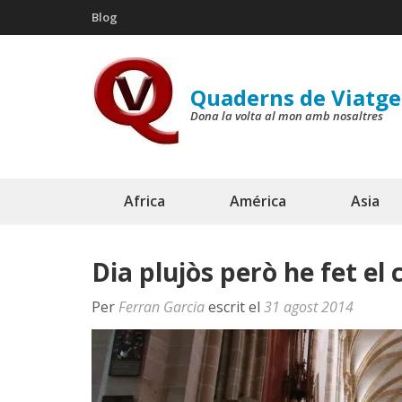
Skip
Blog
to
content
(Press
Quaderns de Viatge
Enter)
Dona la volta al mon amb nosaltres
Africa
América
Asia
Dia plujòs però he fet el 
Per
Ferran Garcia
escrit el
31 agost 2014