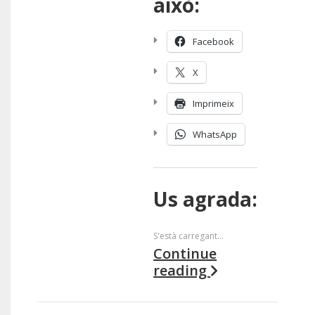
això:
Facebook
X
Imprimeix
WhatsApp
Us agrada:
S'està carregant...
Continue
reading