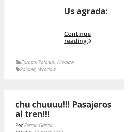
Us agrada:
Continue
reading
Europa
,
Polònia
,
Wrocław
Polònia
,
Wroclaw
chu chuuuu!!! Pasajeros
al tren!!!
Per
Ferran Garcia