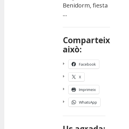
Benidorm, fiesta
…
Comparteix
això:
Facebook
X
Imprimeix
WhatsApp
Us agrada: