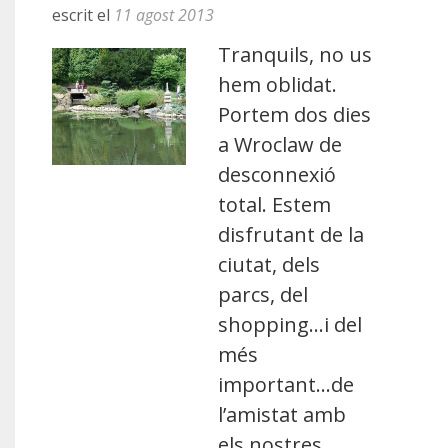
escrit el
11 agost 2013
Tranquils, no us
hem oblidat.
Portem dos dies
a Wroclaw de
desconnexió
total. Estem
disfrutant de la
ciutat, dels
parcs, del
shopping…i del
més
important…de
l’amistat amb
els nostres