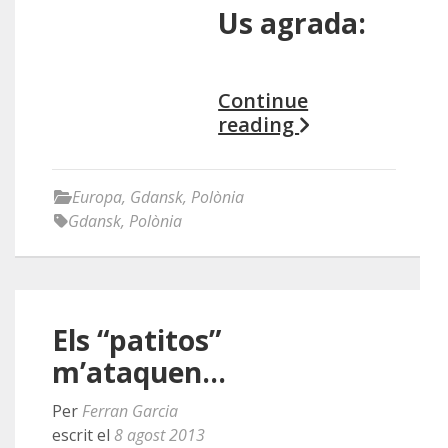
Us agrada:
Continue
reading
Europa
,
Gdansk
,
Polònia
Gdansk
,
Polònia
Els “patitos”
m’ataquen…
Per
Ferran Garcia
escrit el
8 agost 2013