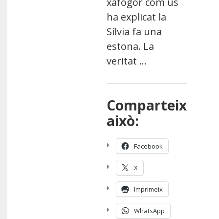
xafogor com us
ha explicat la
Sílvia fa una
estona. La
veritat …
Comparteix
això:
Facebook
X
Imprimeix
WhatsApp