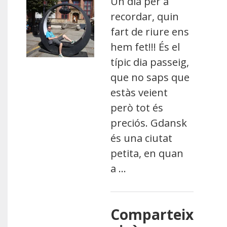
Un dia per a
recordar, quin
fart de riure ens
hem fet!!! És el
típic dia passeig,
que no saps que
estàs veient
però tot és
preciós. Gdansk
és una ciutat
petita, en quan
a …
Comparteix