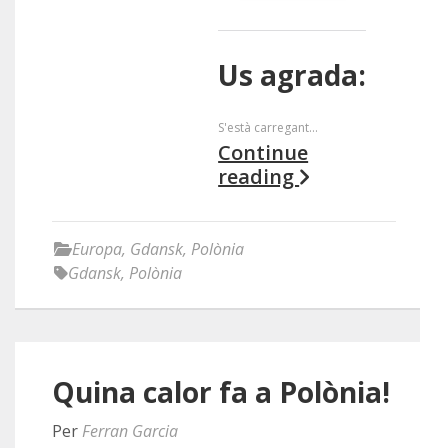
Us agrada:
S'està carregant...
Continue
reading
Europa
,
Gdansk
,
Polònia
Gdansk
,
Polònia
Quina calor fa a Polònia!
Per
Ferran Garcia