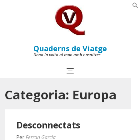
Skip
to
Se
content
(Press
Enter)
Quaderns de Viatge
Dona la volta al mon amb nosaltres
Categoria:
Europa
Desconnectats
Per
Ferran Garcia