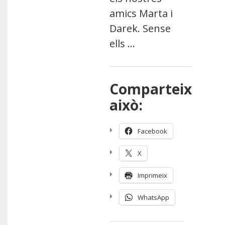
amics Marta i
Darek. Sense
ells …
Comparteix
això:
Facebook
X
Imprimeix
WhatsApp