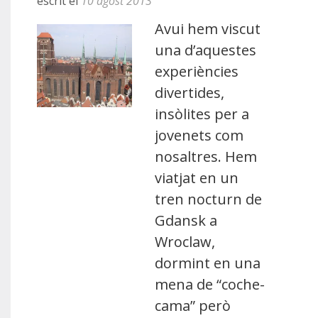
escrit el
10 agost 2013
Avui hem viscut
una d’aquestes
experiències
divertides,
insòlites per a
jovenets com
nosaltres. Hem
viatjat en un
tren nocturn de
Gdansk a
Wroclaw,
dormint en una
mena de “coche-
cama” però