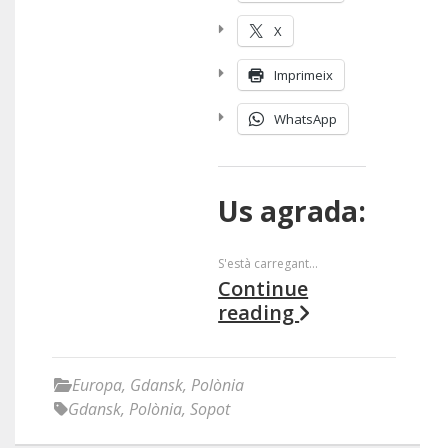
X
Imprimeix
WhatsApp
Us agrada:
S'està carregant...
Continue
reading
Europa
,
Gdansk
,
Polònia
Gdansk
,
Polònia
,
Sopot