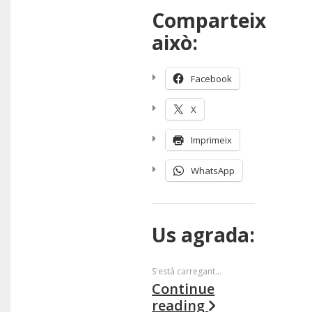
Comparteix
això:
Facebook
X
Imprimeix
WhatsApp
Us agrada:
S'està carregant...
Continue
reading