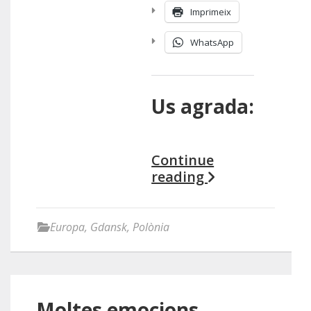
Imprimeix
WhatsApp
Us agrada:
Continue
reading
Europa
,
Gdansk
,
Polònia
Moltes emocions