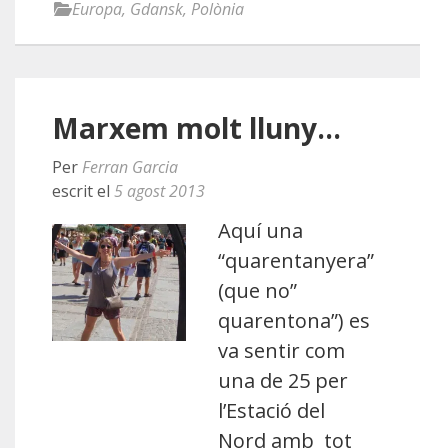
Europa
,
Gdansk
,
Polònia
Marxem molt lluny…
Per
Ferran Garcia
escrit el
5 agost 2013
Aquí una
“quarentanyera”
(que no”
quarentona”) es
va sentir com
una de 25 per
l’Estació del
Nord amb tot