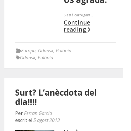
S'està carregant...
Continue
reading
Europa
,
Gdansk
,
Polònia
Gdansk
,
Polònia
Surt? L’anècdota del
dia!!!!
Per
Ferran Garcia
escrit el
5 agost 2013