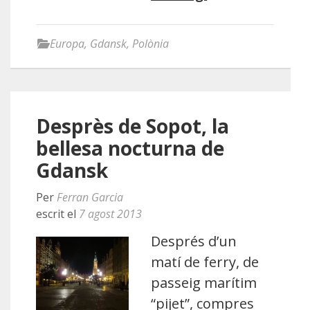
Europa
,
Gdansk
,
Polònia
Desprès de Sopot, la
bellesa nocturna de
Gdansk
Per
Ferran Garcia
escrit el
7 agost 2013
Després d’un
matí de ferry, de
passeig marítim
“pijet”, compres