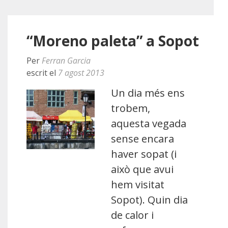
“Moreno paleta” a Sopot
Per
Ferran Garcia
escrit el
7 agost 2013
Un dia més ens
trobem,
aquesta vegada
sense encara
haver sopat (i
això que avui
hem visitat
Sopot). Quin dia
de calor i