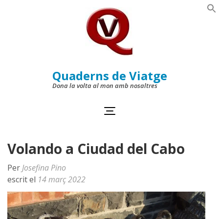
Skip
to
Se
content
(Press
Enter)
Quaderns de Viatge
Dona la volta al mon amb nosaltres
Volando a Ciudad del Cabo
Per
Josefina Pino
escrit el
14 març 2022