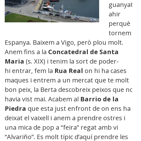
guanyat
ahir
perquè
tornem a
Espanya. Baixem a Vigo, però plou molt.
Anem fins a la
Concatedral de Santa
Maria
(s. XIX) i tenim la sort de poder-
hi entrar, fem la
Rua Real
on hi ha cases
maques i entrem a un mercat que te molt
bon peix, la Berta descobreix peixos que no
havia vist mai. Acabem al
Barrio de la
Piedra
que esta just enfront de on ens ha
deixat el vaixell i anem a prendre ostres i
una mica de pop a “feira” regat amb vi
“Alvariño”. Es molt típic d’aquí prendre les