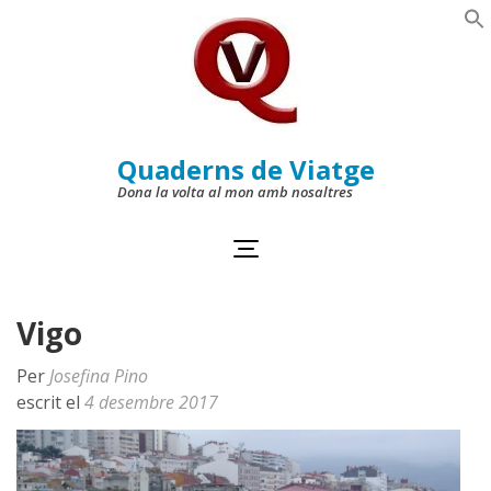
Skip
to
Se
content
(Press
Enter)
Quaderns de Viatge
Dona la volta al mon amb nosaltres
Vigo
Per
Josefina Pino
escrit el
4 desembre 2017