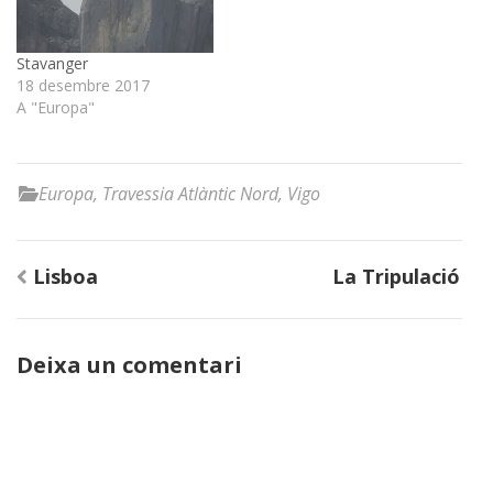
Stavanger
18 desembre 2017
A "Europa"
Europa
,
Travessia Atlàntic Nord
,
Vigo
Navegació
Lisboa
La Tripulació
d'entrades
Deixa un comentari