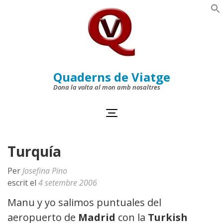
Skip
to
Se
content
(Press
Enter)
Quaderns de Viatge
Dona la volta al mon amb nosaltres
Turquía
Per
Josefina Pino
escrit el
4 setembre 2006
Manu y yo salimos puntuales del
aeropuerto de
Madrid
con la
Turkish