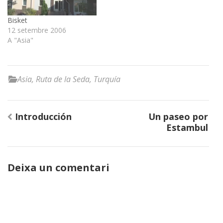
Bisket
12 setembre 2006
A "Asia"
Asia
,
Ruta de la Seda
,
Turquía
Navegació
Introducción
Un paseo por
d'entrades
Estambul
Deixa un comentari