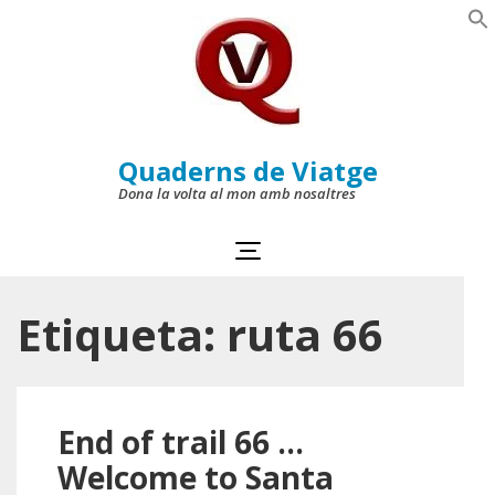
Skip
to
Se
content
(Press
Enter)
Quaderns de Viatge
Dona la volta al mon amb nosaltres
Etiqueta:
ruta 66
End of trail 66 …
Welcome to Santa