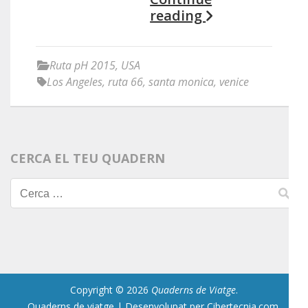
reading
Ruta pH 2015
,
USA
Los Angeles
,
ruta 66
,
santa monica
,
venice
CERCA EL TEU QUADERN
Cerca:
Copyright © 2026
Quaderns de Viatge
.
Quaderns de viatge | Desenvolupat per Cibertecnia.com
.