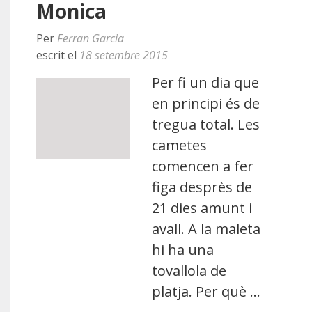
Monica
Per
Ferran Garcia
escrit el
18 setembre 2015
Per fi un dia que
en principi és de
tregua total. Les
cametes
comencen a fer
figa desprès de
21 dies amunt i
avall. A la maleta
hi ha una
tovallola de
platja. Per què …