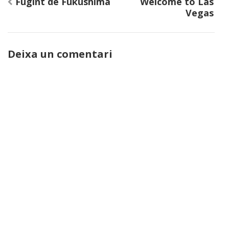
Navegació
Fugint de Fukushima
Welcome to Las
d'entrades
Vegas
Deixa un comentari