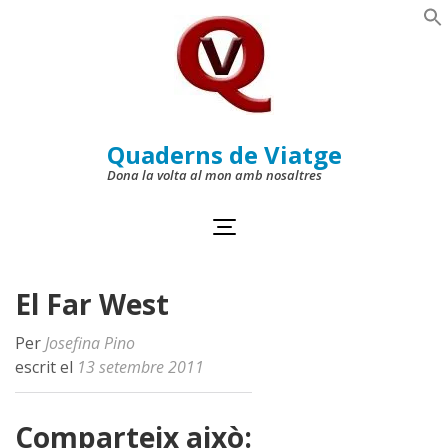
Skip
to
Se
content
(Press
Enter)
Quaderns de Viatge
Dona la volta al mon amb nosaltres
El Far West
Per
Josefina Pino
escrit el
13 setembre 2011
Comparteix això: