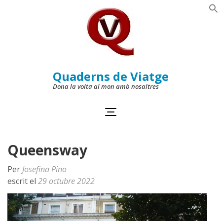
Skip
to
Se
content
(Press
Enter)
Quaderns de Viatge
Dona la volta al mon amb nosaltres
Queensway
Per
Josefina Pino
escrit el
29 octubre 2022