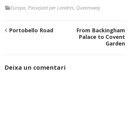
Europa
,
Passejant per Londres
,
Queensway
Navegació
Portobello Road
From Backingham
d'entrades
Palace to Covent
Garden
Deixa un comentari