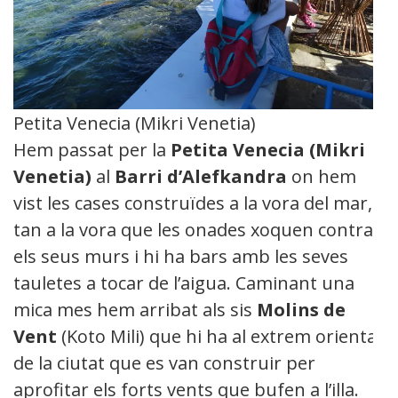
Petita Venecia (Mikri Venetia)
Hem passat per la
P
etita Venecia (Mikri
Venetia)
al
B
arri d’Alefkandra
on hem
vist les cases construïdes a la vora del mar,
tan a la vora que les onades xoquen contra
els seus murs i hi ha bars amb les seves
tauletes a tocar de l’aigua. Caminant una
mica mes hem arribat als sis
M
olins de
V
ent
(Koto Mili) que hi ha al extrem oriental
de la ciutat que es van construir per
aprofitar els forts vents que bufen a l’illa.