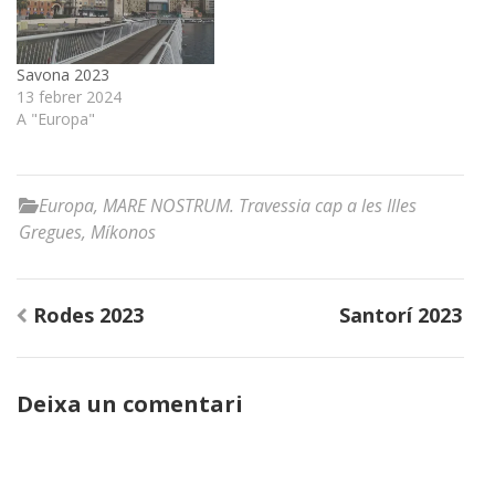
Savona 2023
13 febrer 2024
A "Europa"
Europa
,
MARE NOSTRUM. Travessia cap a les Illes
Gregues
,
Míkonos
Navegació
Rodes 2023
Santorí 2023
d'entrades
Deixa un comentari