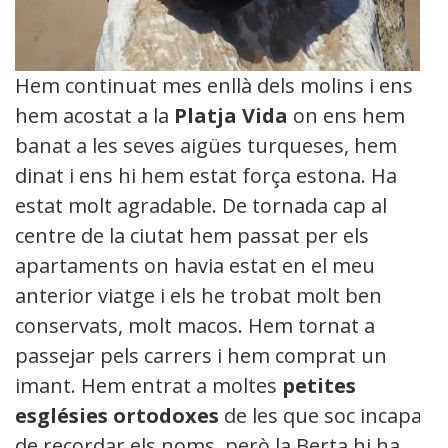
Hem continuat mes enllà dels molins i ens
hem acostat a la
P
latja Vida
on ens hem
banat a les seves aigües turqueses, hem
dinat i ens hi hem estat força estona. Ha
estat molt agradable. De tornada cap al
centre de la ciutat hem passat per els
apartaments on havia estat en el meu
anterior viatge i els he trobat molt ben
conservats, molt macos. Hem tornat a
passejar pels carrers i hem comprat un
imant. Hem entrat a moltes
petites
esglésies
ortodoxes
de les que soc incapaç
de recordar els noms, però la Berta hi ha