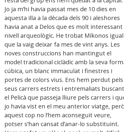
resta del grup ens hem quedat a la capital.
Jo ja m’hi havia passat mes de 10 dies en
aquesta illa a la dècada dels 90 i aleshores
havia anat a Delos que es molt interessant a
nivell arqueològic. He trobat Míkonos igual
que la vaig deixar fa mes de vint anys. Les
noves construccions han mantingut el
model tradicional ciclàdic amb la seva forma
cúbica, un blanc immaculat i finestres i
portes de colors vius. Ens hem perdut pels
seus carrers estrets i entremaliats buscant
el Pelicà que passeja lliure pels carrers i que
jo havia vist en el meu anterior viatge, però
aquest cop no l’hem aconseguit veure,
potser s’han cansat d’anar-lo substituint.