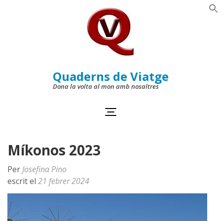
Skip
to
Se
content
(Press
Enter)
Quaderns de Viatge
Dona la volta al mon amb nosaltres
Míkonos 2023
Per
Josefina Pino
escrit el
21 febrer 2024