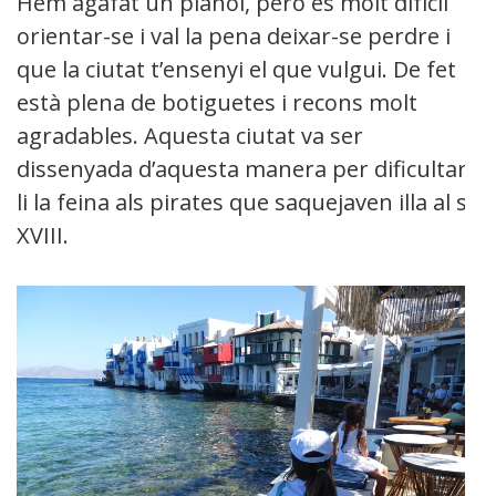
Hem agafat un plànol, però es molt difícil
orientar-se i val la pena deixar-se perdre i
que la ciutat t’ensenyi el que vulgui. De fet
està plena de botiguetes i recons molt
agradables. Aquesta ciutat va ser
dissenyada d’aquesta manera per dificultar-
li la feina als pirates que saquejaven illa al s.
XVIII.