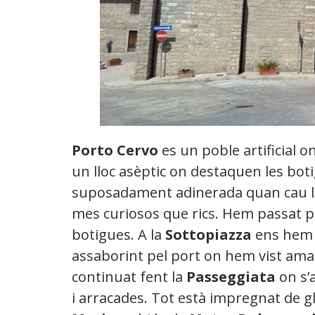
Porto Cervo
es un poble artificial o
un lloc asèptic on destaquen les boti
suposadament adinerada quan cau la t
mes curiosos que rics. Hem passat p
botigues. A la
Sottopiazza
ens hem 
assaborint pel port on hem vist amar
continuat fent la
Passeggiata
on s’
i arracades. Tot està impregnat de 