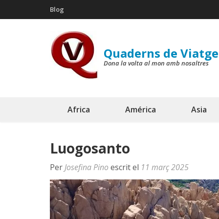
Skip
Blog
to
content
(Press
Quaderns de Viatge
Enter)
Dona la volta al mon amb nosaltres
Africa
América
Asia
Luogosanto
Per
Josefina Pino
escrit el
11 març 2025