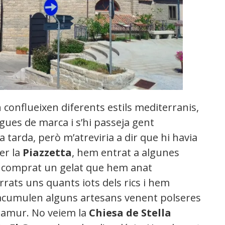
n conflueixen diferents estils mediterranis,
gues de marca i s’hi passeja gent
arda, però m’atreviria a dir que hi havia
er la
Piazzetta
, hem entrat a algunes
comprat un gelat que hem anat
rats uns quants iots dels rics i hem
acumulen alguns artesans venent polseres
glamur. No veiem la
Chiesa de Stella