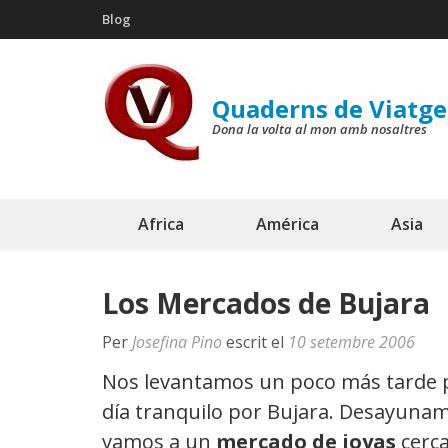
Skip
Blog
to
content
(Press
Quaderns de Viatge
Enter)
Dona la volta al mon amb nosaltres
Africa
América
Asia
Los Mercados de Bujara
Per
Josefina Pino
escrit el
10 setembre 2006
Nos levantamos un poco más tarde
día tranquilo por Bujara. Desayunam
vamos a un
mercado de joyas
cerca