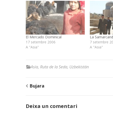
El Mercado Dominical
La Samarcand
17 setembre 2006
7 setembre 2
A "Asia"
A "Asia"
Asia
,
Ruta de la Seda
,
Uzbekistán
Navegació
Bujara
d'entrades
Deixa un comentari