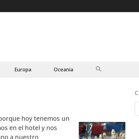
Search
Europa
Oceania
for:
Search Button
C
 porque hoy tenemos un
os en el hotel y nos
no a nuestro