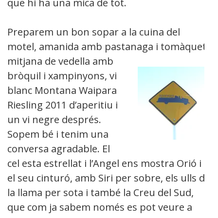
que hi ha una mica de tot.
Preparem un bon sopar a la cuina del
motel, amanida amb pastanaga i tomàquet,
mitjana
de vedella amb
bròquil i xampinyons, vi
blanc Montana Waipara
Riesling 2011 d’aperitiu i
un vi negre després.
Sopem bé i tenim una
conversa agradable. El
cel esta estrellat i l’Angel ens mostra Orió i
el seu cinturó, amb Siri per sobre, els ulls de
la llama per sota i també la Creu del Sud,
que com ja sabem només es pot veure a