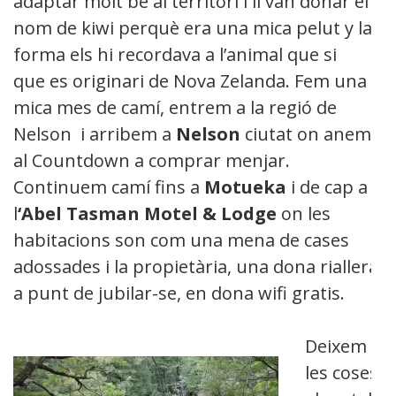
adaptar molt bé al territori i li van donar el
nom de kiwi perquè era una mica pelut y la
forma els hi recordava a l’animal que si
que es originari de Nova Zelanda. Fem una
mica mes de camí, entrem a la regió de
Nelson i arribem a
Nelson
ciutat on anem
al Countdown a comprar menjar.
Continuem camí fins a
Motueka
i de cap a
l
‘Abel Tasman Motel & Lodge
on les
habitacions son com una mena de cases
adossades i la propietària, una dona riallera
a punt de jubilar-se, en dona wifi gratis.
Deixem
les coses