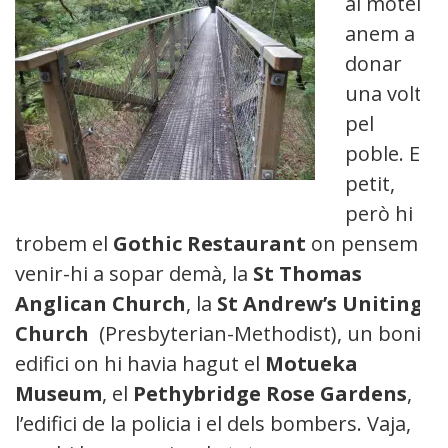
al motel i
anem a
donar
una volta
pel
poble. Es
petit,
però hi
trobem el
Gothic Restaurant
on pensem
venir-hi a sopar demà, la
St Thomas
Anglican Church
, la
St Andrew’s Uniting
Church
(Presbyterian-Methodist), un bonic
edifici on hi havia hagut el
Motueka
Museum
, el
Pethybridge Rose Gardens
,
l’edifici de la policia i el dels bombers. Vaja,