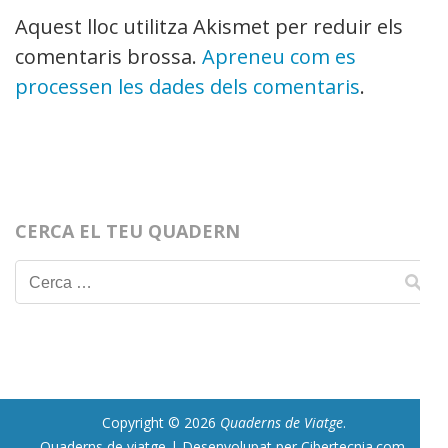
Aquest lloc utilitza Akismet per reduir els
comentaris brossa.
Apreneu com es
processen les dades dels comentaris
.
CERCA EL TEU QUADERN
Cerca:
Copyright © 2026
Quaderns de Viatge
.
Quaderns de viatge | Desenvolupat per Cibertecnia.com
.