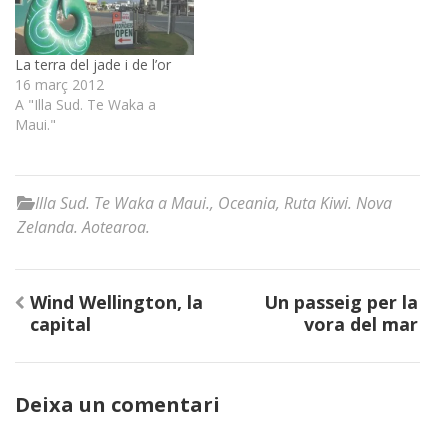
La terra del jade i de l’or
16 març 2012
A "Illa Sud. Te Waka a
Maui."
Illa Sud. Te Waka a Maui.
,
Oceania
,
Ruta Kiwi. Nova
Zelanda. Aotearoa.
Navegació
Wind Wellington, la
Un passeig per la
d'entrades
capital
vora del mar
Deixa un comentari