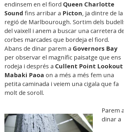
endinsem en el fiord
Queen Charlotte
Sound
fins arribar a
Picton
, ja dintre de la
regió de Marlbourough. Sortim dels budells
del vaixell i anem a buscar una carretera de
corbes marcades que bordeja el fiord.
Abans de dinar parem a
Governors Bay
per observar el magnífic paisatge que ens
rodeja i després a
Cullent Point Lookout
Mabaki Paoa
on a més a més fem una
petita caminada i veiem una cigala que fa
molt de soroll.
Parem a
dinar a