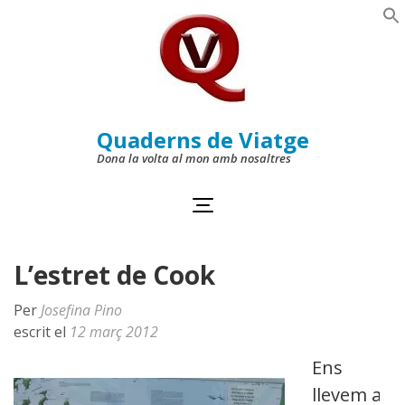
Skip
to
Se
content
(Press
Enter)
Quaderns de Viatge
Dona la volta al mon amb nosaltres
L’estret de Cook
Per
Josefina Pino
escrit el
12 març 2012
Ens
llevem a