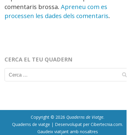
comentaris brossa.
Apreneu com es
processen les dades dels comentaris
.
CERCA EL TEU QUADERN
Cerca:
Copyright © 2026
Quaderns de Viatge
.
Quaderns de viatge | Desenvolupat per Cibertecnia.com
.
Gaudeix viatjant amb nosaltres