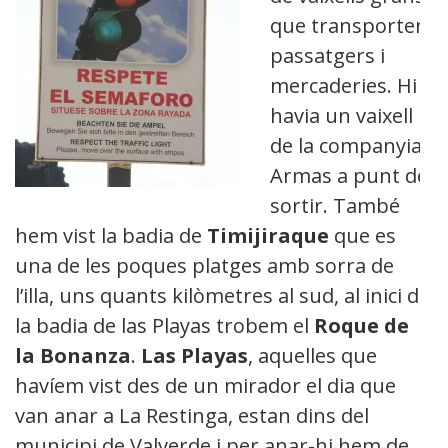
que transporten
passatgers i
mercaderies. Hi
havia un vaixell
de la companyia
Armas a punt de
sortir. També
hem vist la badia de
Timijiraque
que es
una de les poques platges amb sorra de
l’illa, uns quants kilòmetres al sud, al inici de
la badia de las Playas trobem el
Roque de
la Bonanza
.
Las Playas
, aquelles que
havíem vist des de un mirador el dia que
van anar a La Restinga, estan dins del
municipi de Valverde i per anar-hi hem de