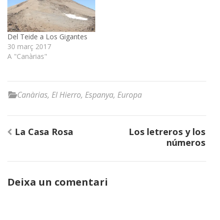
Del Teide a Los Gigantes
30 març 2017
A "Canàrias"
Canàrias
,
El Hierro
,
Espanya
,
Europa
Navegació
La Casa Rosa
Los letreros y los
d'entrades
números
Deixa un comentari