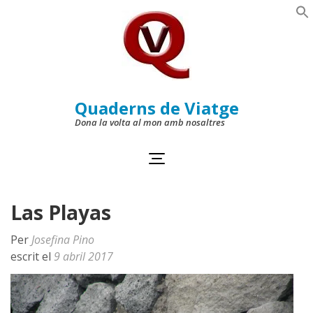
Skip
to
Se
content
(Press
Enter)
Quaderns de Viatge
Dona la volta al mon amb nosaltres
Las Playas
Per
Josefina Pino
escrit el
9 abril 2017