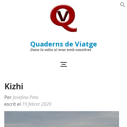
Skip
to
Se
content
(Press
Enter)
Quaderns de Viatge
Dona la volta al mon amb nosaltres
Kizhi
Per
Josefina Pino
escrit el
19 febrer 2020