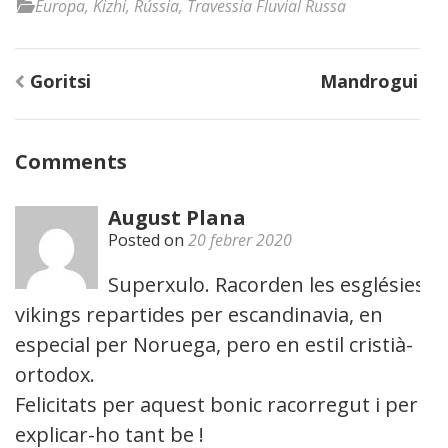
Europa
,
Kizhi
,
Rússia
,
Travessia Fluvial Russa
Navegació
Goritsi
Mandrogui
d'entrades
Comments
August Plana
Posted on
20 febrer 2020
Superxulo. Racorden les esglésies
vikings repartides per escandinavia, en
especial per Noruega, pero en estil cristià-
ortodox.
Felicitats per aquest bonic racorregut i per
explicar-ho tant be !