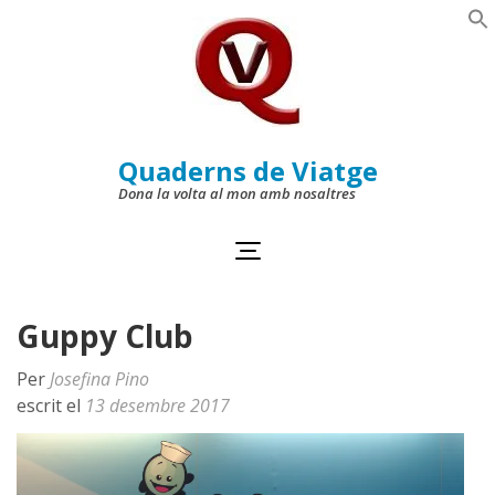
Skip
to
Se
content
(Press
Enter)
Quaderns de Viatge
Dona la volta al mon amb nosaltres
Guppy Club
Per
Josefina Pino
escrit el
13 desembre 2017