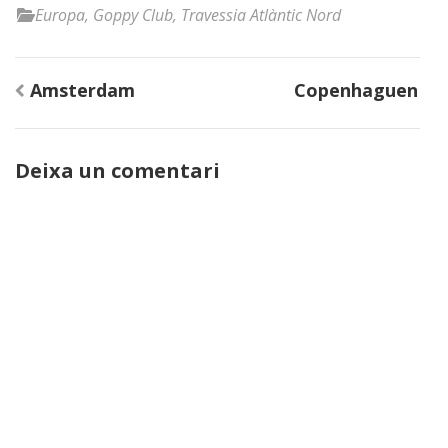
Europa
,
Goppy Club
,
Travessia Atlàntic Nord
Navegació
Amsterdam
Copenhaguen
d'entrades
Deixa un comentari