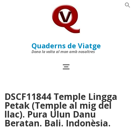
Skip
to
Se
content
(Press
Enter)
Quaderns de Viatge
Dona la volta al mon amb nosaltres
DSCF11844 Temple Lingga
Petak (Temple al mig del
llac). Pura Ulun Danu
Beratan. Bali. Indonèsia.