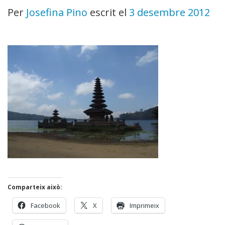
Per
Josefina Pino
escrit el
3 desembre 2012
Comparteix això:
Facebook
X
Imprimeix