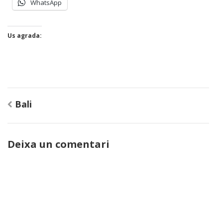
WhatsApp
Us agrada:
Navegació
Bali
d'entrades
Deixa un comentari