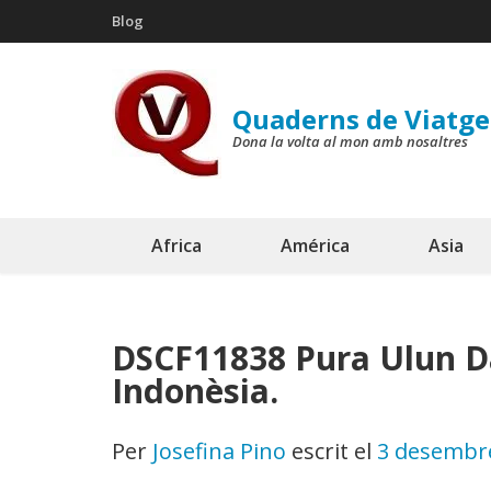
Skip
Blog
to
content
(Press
Quaderns de Viatge
Enter)
Dona la volta al mon amb nosaltres
Africa
América
Asia
DSCF11838 Pura Ulun Da
Indonèsia.
Per
Josefina Pino
escrit el
3 desembr