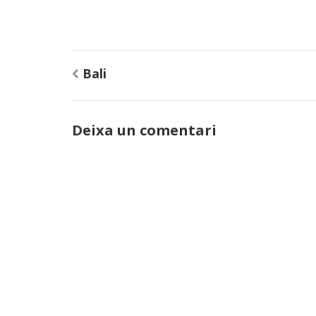
Navegació
Bali
d'entrades
Deixa un comentari