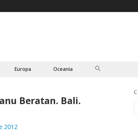
Search
Europa
Oceania
for:
Search Button
C
nu Beratan. Bali.
e 2012