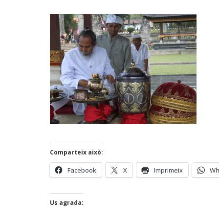
Comparteix això:
Facebook
X
Imprimeix
Wh
Us agrada: