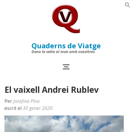
Skip
to
Se
content
(Press
Enter)
Quaderns de Viatge
Dona la volta al mon amb nosaltres
El vaixell Andrei Rublev
Per
Josefina Pino
escrit el
30 gener 2020