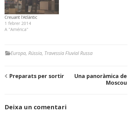
Creuant l’Atlàntic
1 febrer 2014
A "América"
Europa
,
Rússia
,
Travessia Fluvial Russa
Navegació
Preparats per sortir
Una panoràmica de
d'entrades
Moscou
Deixa un comentari