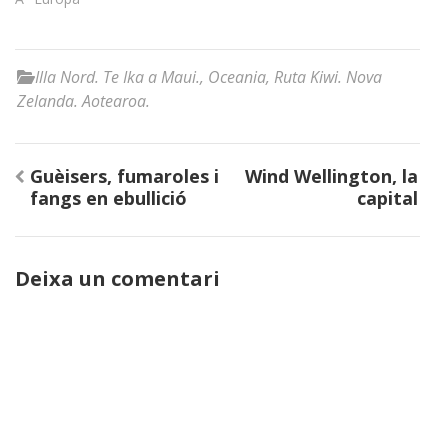
Illa Nord. Te Ika a Maui.
,
Oceania
,
Ruta Kiwi. Nova
Zelanda. Aotearoa.
Navegació
Guèisers, fumaroles i
Wind Wellington, la
d'entrades
fangs en ebullició
capital
Deixa un comentari