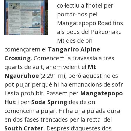
col·lectiu a l’hotel per
portar-nos pel
Mangatepopo Road fins
als peus del Pukeonake
Mt des de on
començarem el
Tangariro Alpine
Crossing
. Comencem la travessia a tres
quarts de vuit, anem veient el
Mt
Ngauruhoe
(2.291 m), però aquest no es
pot pujar perquè hi ha emanacions de sofre
i esta prohibit. Passem per
Mangatepopo
Hut
i per
Soda Spring
des de on
comencem a pujar. Hi ha una pujada dura
en dos fases trencades per la recta del
South Crater
. Després d’aquestes dos