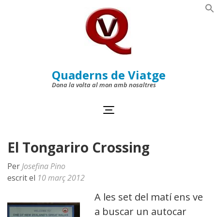
Skip
to
Se
content
(Press
Enter)
Quaderns de Viatge
Dona la volta al mon amb nosaltres
El Tongariro Crossing
Per
Josefina Pino
escrit el
10 març 2012
A les set del matí ens ve
a buscar un autocar