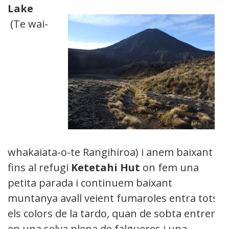
Lake
(Te wai-
whakaiata-o-te Rangihiroa) i anem baixant
fins al refugi
Ketetahi Hut
on fem una
petita parada i continuem baixant
muntanya avall veient fumaroles entra tots
els colors de la tardo, quan de sobta entrem
en una selva plena de falgueres i una