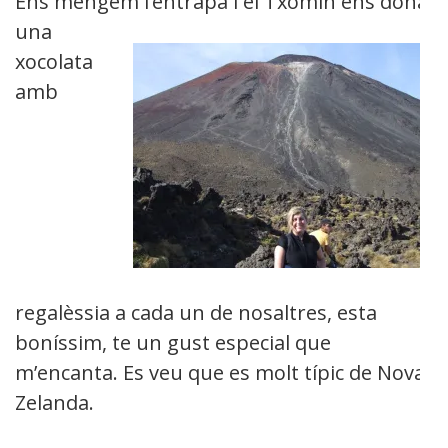
Ens mengem l’entrapa i el Txomin ens dona
una
xocolata
amb
regalèssia a cada un de nosaltres, esta
boníssim, te un gust especial que
m’encanta. Es veu que es molt típic de Nova
Zelanda.