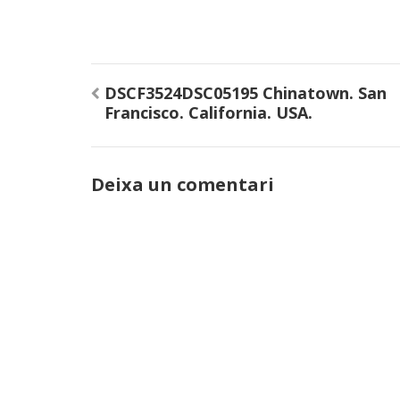
Navegació
DSCF3524DSC05195 Chinatown. San
d'entrades
Francisco. California. USA.
Deixa un comentari