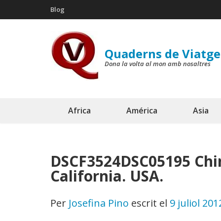
Skip
Blog
to
content
(Press
Quaderns de Viatge
Enter)
Dona la volta al mon amb nosaltres
Africa
América
Asia
DSCF3524DSC05195 Chin
California. USA.
Per
Josefina Pino
escrit el
9 juliol 201