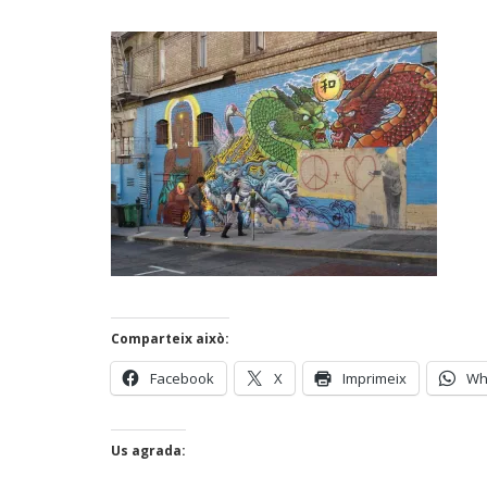
Comparteix això:
Facebook
X
Imprimeix
Wh
Us agrada: