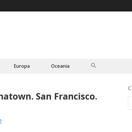
Search
Europa
Oceania
for:
Search Button
C
atown. San Francisco.
2