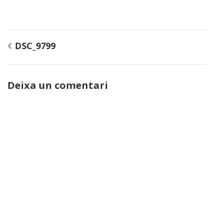
Navegació
DSC_9799
d'entrades
Deixa un comentari