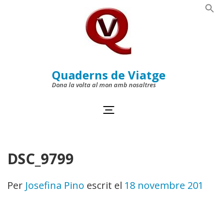
Skip
to
Se
content
(Press
Enter)
Quaderns de Viatge
Dona la volta al mon amb nosaltres
DSC_9799
Per
Josefina Pino
escrit el
18 novembre 2011