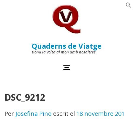
Skip
to
Se
content
(Press
Enter)
Quaderns de Viatge
Dona la volta al mon amb nosaltres
DSC_9212
Per
Josefina Pino
escrit el
18 novembre 2011