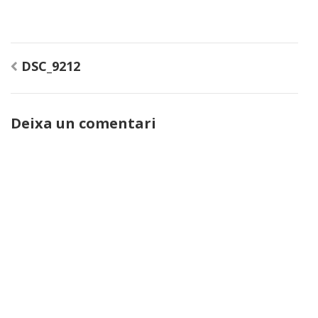
Navegació
DSC_9212
d'entrades
Deixa un comentari