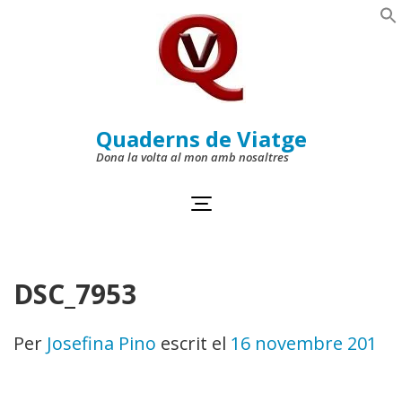
Skip
to
Se
content
(Press
Enter)
Quaderns de Viatge
Dona la volta al mon amb nosaltres
DSC_7953
Per
Josefina Pino
escrit el
16 novembre 2011