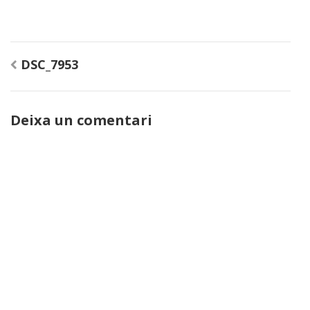
Navegació
DSC_7953
d'entrades
Deixa un comentari