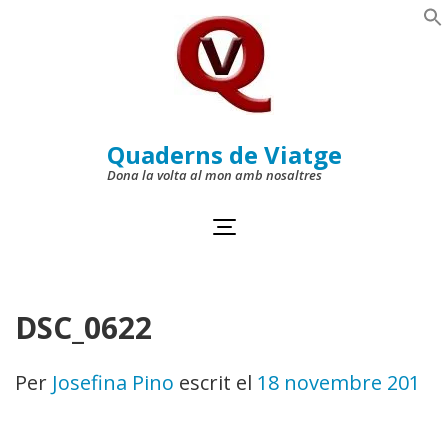
Skip
to
Se
content
(Press
Enter)
Quaderns de Viatge
Dona la volta al mon amb nosaltres
DSC_0622
Per
Josefina Pino
escrit el
18 novembre 2011