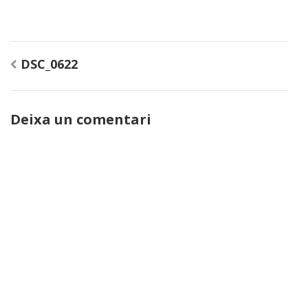
Navegació
DSC_0622
d'entrades
Deixa un comentari