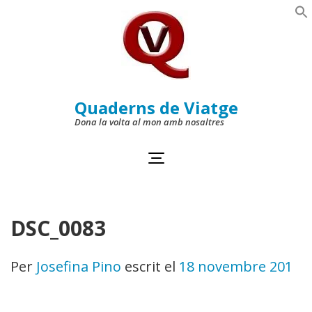
Skip
to
Se
content
(Press
Enter)
Quaderns de Viatge
Dona la volta al mon amb nosaltres
DSC_0083
Per
Josefina Pino
escrit el
18 novembre 2011