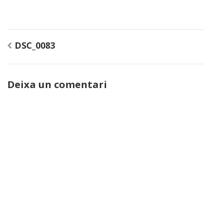
Navegació
DSC_0083
d'entrades
Deixa un comentari