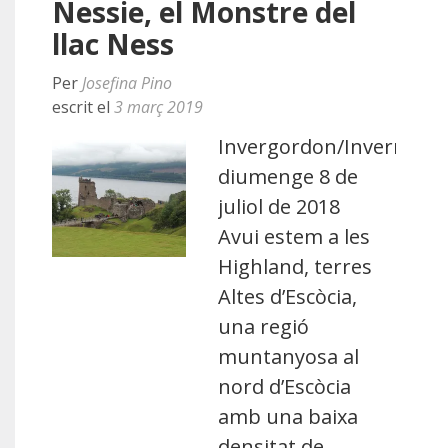
Nessie, el Monstre del
llac Ness
Per
Josefina Pino
escrit el
3 març 2019
Invergordon/Inverness,
diumenge 8 de
juliol de 2018
Avui estem a les
Highland, terres
Altes d’Escòcia,
una regió
muntanyosa al
nord d’Escòcia
amb una baixa
densitat de