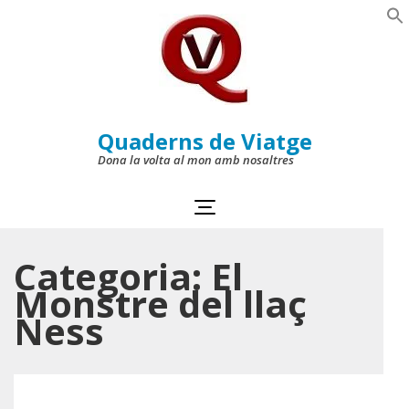
Skip
to
Se
content
(Press
Enter)
Quaderns de Viatge
Dona la volta al mon amb nosaltres
Categoria:
El
Monstre del llaç
Ness