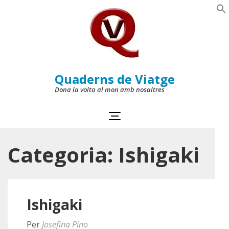
Skip
to
Se
content
(Press
Enter)
Quaderns de Viatge
Dona la volta al mon amb nosaltres
Categoria:
Ishigaki
Ishigaki
Per
Josefina Pino