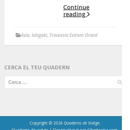
Continue
reading
Asia
,
Ishigaki
,
Travessia Extrem Orient
CERCA EL TEU QUADERN
Cerca:
Copyright © 2026
Quaderns de Viatge
.
Quaderns de viatge | Desenvolupat per Cibertecnia.com
.