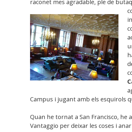
raconet mes agradable, ple de buta
c
i
c
a
u
h
d
c
C
a
Campus i jugant amb els esquirols qu
Quan he tornat a San Francisco, he an
Vantaggio per deixar les coses i ana