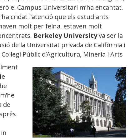
erò el Campus Universitari m’ha encantat.
’ha cridat l’atenció que els estudiants
naven molt per feina, estaven molt
oncentrats.
Berkeley University
va ser la
usió de la Universitat privada de Califòrnia i
l Col·legi Públic d’Agricultura, Mineria i Arts
alment
He
 he
 m’he
a de
esprés
uin