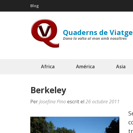
Skip
Blog
to
content
(Press
Quaderns de Viatge
Enter)
Dona la volta al mon amb nosaltres
Africa
América
Asia
Berkeley
Per
Josefina Pino
escrit el
26 octubre 2011
S
c
t