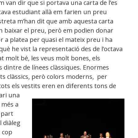
 van dir que si portava una carta de l’es
ava estudiant allà em farien un preu
nestreta m’han dit que amb aquesta carta
n baixar el preu, però em podien donar
r a platea per quasi el mateix preu i ha
què he vist la representació des de l’octava
tat molt bé, les veus molt bones, els
 dintre de línees clàssiques. Enormes
its clàssics, però colors moderns, per
ts els vestits eren en diferents tons de
ari una
A més a
 part
l diàleg
a cop