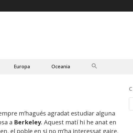
Search
Europa
Oceania
for:
Search Button
C
empre m’hagués agradat estudiar alguna
osa a
Berkeley
. Aquest matí hi he anat en
ren, el poble en si no m’ha interessat gaire,