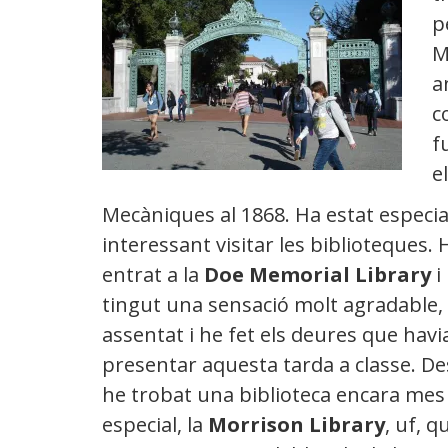
p
M
a
c
f
e
Mecàniques al 1868. Ha estat especi
interessant visitar les biblioteques. 
entrat a la
Doe Memorial Library
i
tingut una sensació molt agradable,
assentat i he fet els deures que havi
presentar aquesta tarda a classe. D
he trobat una biblioteca encara mes
especial, la
Morrison Library
, uf, q