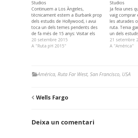
Studios
Studios
Continuem a Los Àngeles,
Ja feia unes 
tècnicament estem a Burbank prop
vaig comprar 
dels estudis de Hollywood, i avui
les aturades 
toca un dels temes pendents des
ruta. Tenia ga
de fa més de 15 anys: Visitar els
un dels estud
Universal Studios i pujar a l’atracció
20 setembre 2015
planeta. La c
21 setembre 
de Jurassic Park, veure el famós
A "Ruta pH 2015"
neixer a Bugs 
A "América"
“Tiburón” mecànic, etc… Estava
ens esperaba 
neguitós, el despertador ha sonat…
América
,
Ruta Far West
,
San Francisco
,
USA
Navegació
Wells Fargo
d'entrades
Deixa un comentari