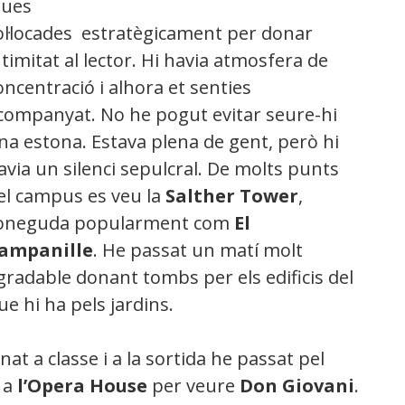
ques
ol·locades
estratègicament per donar
ntimitat al lector. Hi havia atmosfera de
oncentració i alhora et senties
companyat. No he pogut evitar seure-hi
na estona. Estava plena de gent, però hi
avia un silenci sepulcral. De molts punts
el campus es veu la
Salther Tower
,
oneguda popularment com
El
ampanille
. He passat un matí molt
gradable donant tombs per els edificis del
e hi ha pels jardins.
at a classe i a la sortida he passat pel
r a
l’Opera House
per veure
Don Giovani
.