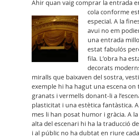
Ahir quan vaig comprar la entrada em
cola conforme est
especial. A la fi
avui no em podie
una entrada millo
estat fabulós per
fila. L’obra ha es
decorats moderns
miralls que baixaven del sostra, vest
exemple hi ha hagut una escena on to
granats i vermells donant-li a
l’escen
plasticitat i una estètica fantàstica. 
mes li han posat humor i gràcia. A la
alta del escenari hi ha la traducció de
i al públic no ha dubtat en riure cad