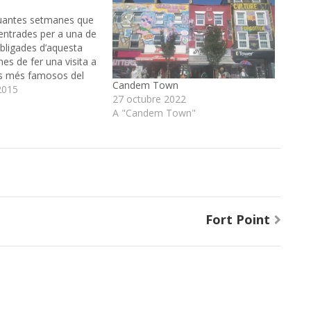
quantes setmanes que
entrades per a una de
obligades d’aquesta
nes de fer una visita a
is més famosos del
Candem Town
asa que va veure
2015
27 octubre 2022
Bunny i a l’anec Lucas
A "Candem Town"
per a fer…
Fort Point