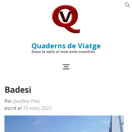
Skip
to
Se
content
(Press
Enter)
Quaderns de Viatge
Dona la volta al mon amb nosaltres
Badesi
Per
Josefina Pino
escrit el
10 març 2025