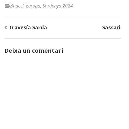
Badesi
,
Europa
,
Sardenya 2024
Navegació
Travesía Sarda
Sassari
d'entrades
Deixa un comentari