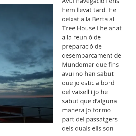
Avui navegació i ens
hem llevat tard. He
deixat a la Berta al
Tree House i he anat
a la reunió de
preparació de
desembarcament de
Mundomar que fins
avui no han sabut
que jo estic a bord
del vaixell i jo he
sabut que d’alguna
manera jo formo
part del passatgers
dels quals ells son