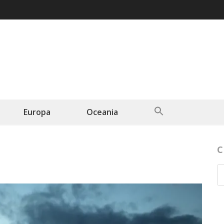
Search
Europa
Oceania
for:
Search Button
C