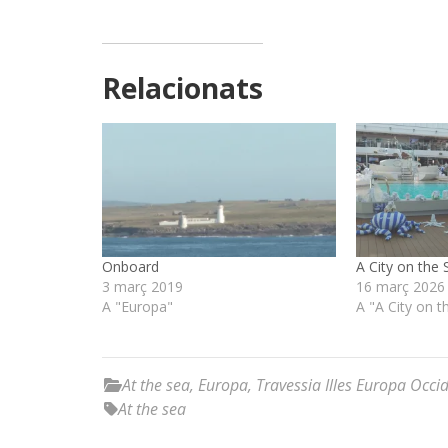
Relacionats
Onboard
A City on the 
3 març 2019
16 març 2026
A "Europa"
A "A City on t
At the sea
,
Europa
,
Travessia Illes Europa Occi
At the sea