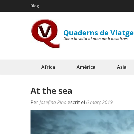
Skip
Blog
to
content
(Press
Quaderns de Viatge
Enter)
Dona la volta al mon amb nosaltres
Africa
América
Asia
At the sea
Per
Josefina Pino
escrit el
6 març 2019