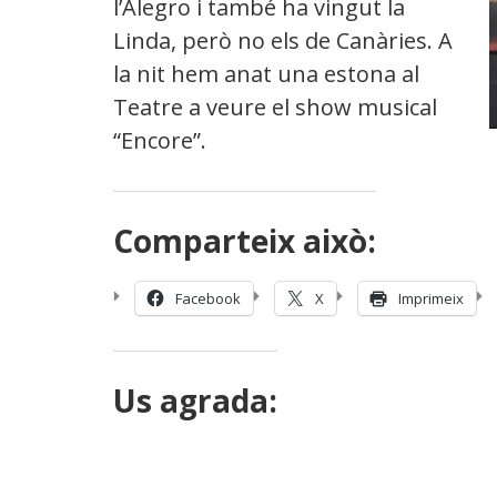
l’Alegro i també ha vingut la
Linda, però no els de Canàries. A
la nit hem anat una estona al
Teatre a veure el show musical
“Encore”.
Comparteix això:
Facebook
X
Imprimeix
Us agrada: