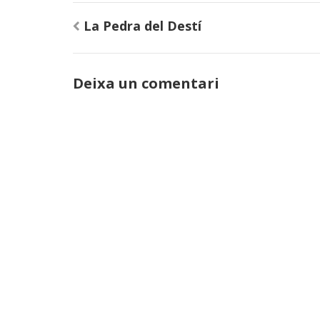
Navegació
La Pedra del Destí
d'entrades
Deixa un comentari