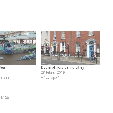
Sea
Dublín al nord del riu Liffey
28 febrer 2019
he Sea"
A "Europa"
dental